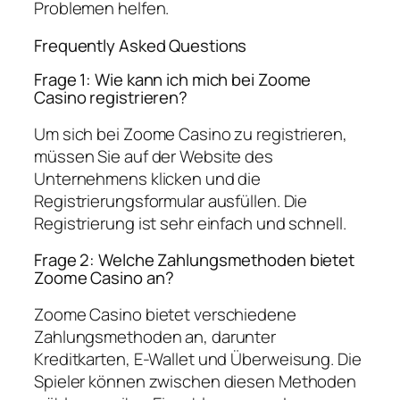
Problemen helfen.
Frequently Asked Questions
Frage 1: Wie kann ich mich bei Zoome
Casino registrieren?
Um sich bei Zoome Casino zu registrieren,
müssen Sie auf der Website des
Unternehmens klicken und die
Registrierungsformular ausfüllen. Die
Registrierung ist sehr einfach und schnell.
Frage 2: Welche Zahlungsmethoden bietet
Zoome Casino an?
Zoome Casino bietet verschiedene
Zahlungsmethoden an, darunter
Kreditkarten, E-Wallet und Überweisung. Die
Spieler können zwischen diesen Methoden