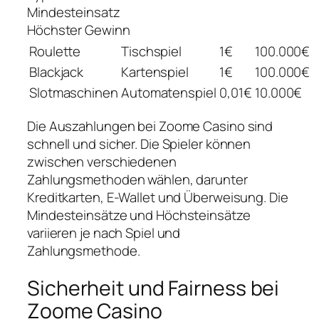
Mindesteinsatz
Höchster Gewinn
Roulette
Tischspiel
1€
100.000€
Blackjack
Kartenspiel
1€
100.000€
Slotmaschinen
Automatenspiel
0,01€
10.000€
Die Auszahlungen bei Zoome Casino sind
schnell und sicher. Die Spieler können
zwischen verschiedenen
Zahlungsmethoden wählen, darunter
Kreditkarten, E-Wallet und Überweisung. Die
Mindesteinsätze und Höchsteinsätze
variieren je nach Spiel und
Zahlungsmethode.
Sicherheit und Fairness bei
Zoome Casino