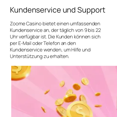
Kundenservice und Support
Zoome Casino bietet einen umfassenden
Kundenservice an, der täglich von 9 bis 22
Uhr verfügbar ist. Die Kunden können sich
per E-Mail oder Telefon an den
Kundenservice wenden, um Hilfe und
Unterstützung zu erhalten.