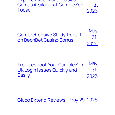
3,
Games Available at GambleZen
Today
2026
May
Comprehensive Study Report
31,
on BeonBet Casino Bonus
2026
May
Troubleshoot Your GambleZen
31,
UK Login Issues Quickly and
Easily
2026
May 29, 2026
Gluco Extend Reviews