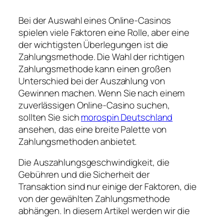
Bei der Auswahl eines Online-Casinos
spielen viele Faktoren eine Rolle, aber eine
der wichtigsten Überlegungen ist die
Zahlungsmethode. Die Wahl der richtigen
Zahlungsmethode kann einen großen
Unterschied bei der Auszahlung von
Gewinnen machen. Wenn Sie nach einem
zuverlässigen Online-Casino suchen,
sollten Sie sich
morospin Deutschland
ansehen, das eine breite Palette von
Zahlungsmethoden anbietet.
Die Auszahlungsgeschwindigkeit, die
Gebühren und die Sicherheit der
Transaktion sind nur einige der Faktoren, die
von der gewählten Zahlungsmethode
abhängen. In diesem Artikel werden wir die