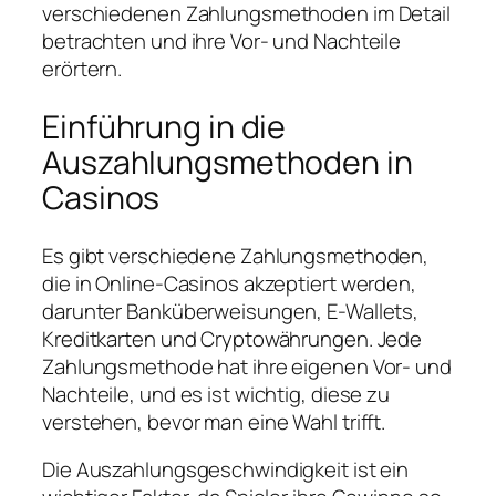
verschiedenen Zahlungsmethoden im Detail
betrachten und ihre Vor- und Nachteile
erörtern.
Einführung in die
Auszahlungsmethoden in
Casinos
Es gibt verschiedene Zahlungsmethoden,
die in Online-Casinos akzeptiert werden,
darunter Banküberweisungen, E-Wallets,
Kreditkarten und Cryptowährungen. Jede
Zahlungsmethode hat ihre eigenen Vor- und
Nachteile, und es ist wichtig, diese zu
verstehen, bevor man eine Wahl trifft.
Die Auszahlungsgeschwindigkeit ist ein