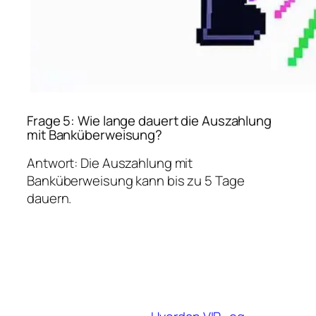
Frage 5: Wie lange dauert die Auszahlung
mit Banküberweisung?
Antwort: Die Auszahlung mit
Banküberweisung kann bis zu 5 Tage
dauern.