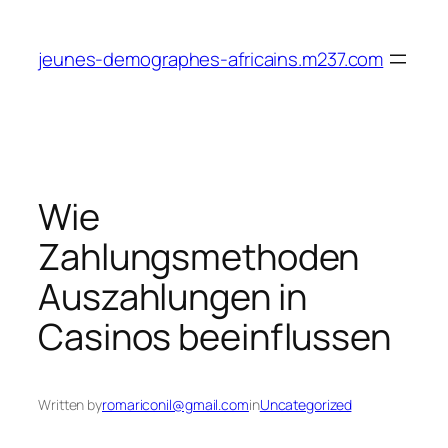
Skip
to
jeunes-demographes-africains.m237.com
content
Wie
Zahlungsmethoden
Auszahlungen in
Casinos beeinflussen
Written by
romariconil@gmail.com
in
Uncategorized