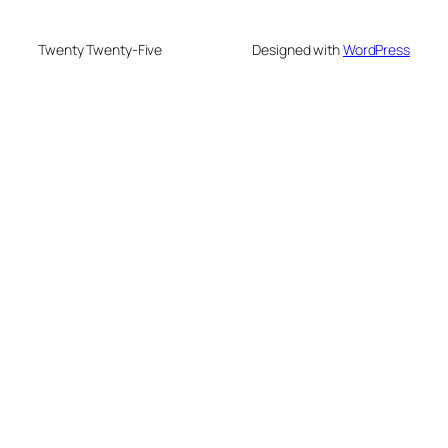
Twenty Twenty-Five
Designed with
WordPress