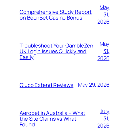
May
Comprehensive Study Report
31,
on BeonBet Casino Bonus
2026
May
Troubleshoot Your GambleZen
31,
UK Login Issues Quickly and
Easily
2026
May 29, 2026
Gluco Extend Reviews
July
Aerobet in Australia – What
31,
the Site Claims vs What I
Found
2026