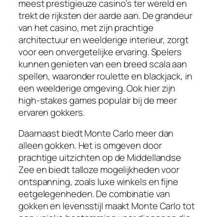
meest prestigieuze casino’s ter wereld en
trekt de rijksten der aarde aan. De grandeur
van het casino, met zijn prachtige
architectuur en weelderige interieur, zorgt
voor een onvergetelijke ervaring. Spelers
kunnen genieten van een breed scala aan
spellen, waaronder roulette en blackjack, in
een weelderige omgeving. Ook hier zijn
high-stakes games populair bij de meer
ervaren gokkers.
Daarnaast biedt Monte Carlo meer dan
alleen gokken. Het is omgeven door
prachtige uitzichten op de Middellandse
Zee en biedt talloze mogelijkheden voor
ontspanning, zoals luxe winkels en fijne
eetgelegenheden. De combinatie van
gokken en levensstijl maakt Monte Carlo tot