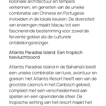
koloniale architectuur en tempels
verkennen, en genieten van de unieke
combinatie van Chinese en Portugese
invloeden in de lokale keuken. De diversiteit
van ervaringen maakt Macau tot een
fascinerende bestemming voor zowel de
fervente gokker als de culturele
ontdekkingsreiziger.
Atlantis Paradise Island: Een tropisch
toevluchtsoord
Atlantis Paradise Island in de Bahama’s biedt
een unieke combinatie van luxe, avontuur en
gokken. Het Atlantis Resort heeft een van de
grootste casino’s in het Caribisch gebied,
compleet met een verscheidenheid aan
spellen en een opwindende sfeer. De
tropische setting van het resort maakt het