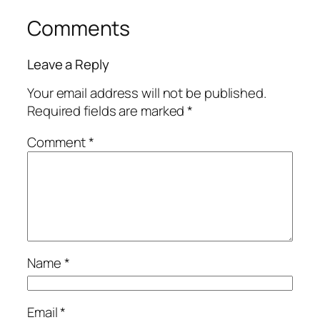
Comments
Leave a Reply
Your email address will not be published.
Required fields are marked
*
Comment
*
Name
*
Email
*