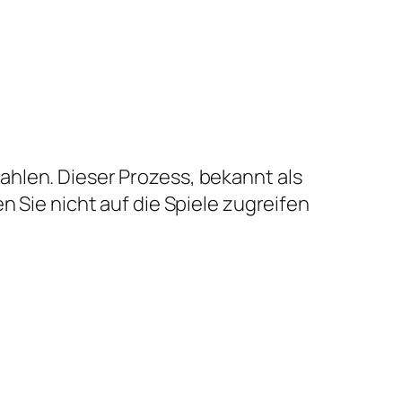
ahlen. Dieser Prozess, bekannt als
n Sie nicht auf die Spiele zugreifen