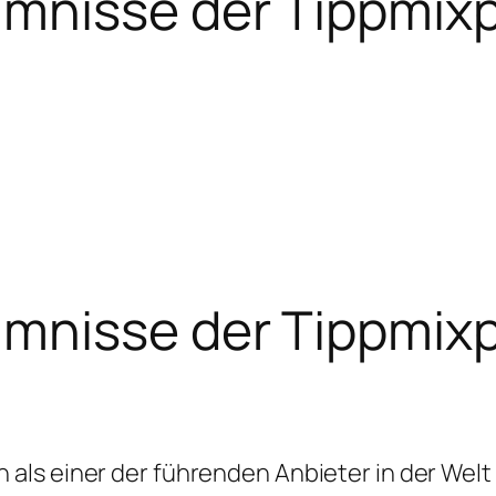
mnisse der Tippmixp
mnisse der Tippmixp
h als einer der führenden Anbieter in der Welt 