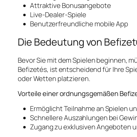
Attraktive Bonusangebote
Live-Dealer-Spiele
Benutzerfreundliche mobile App
Die Bedeutung von Befize
Bevor Sie mit dem Spielen beginnen, mü
Befizetés, ist entscheidend für Ihre Sp
oder Wetten platzieren.
Vorteile einer ordnungsgemäßen Befiz
Ermöglicht Teilnahme an Spielen 
Schnellere Auszahlungen bei Gewi
Zugang zu exklusiven Angeboten u