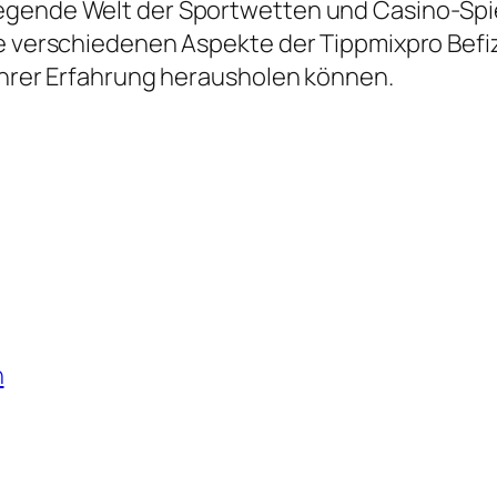
egende Welt der Sportwetten und Casino-Spie
die verschiedenen Aspekte der
Tippmixpro Befi
 Ihrer Erfahrung herausholen können.
n