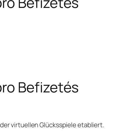
ro Befizetés
ro Befizetés
der virtuellen Glücksspiele etabliert.