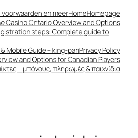
, voorwaarden en meer
Home
Homepage
ine Casino Ontario Overview and Options
egistration steps: Complete guide to
& Mobile Guide – king‑pari
Privacy Policy
rview and Options for Canadian Players
ίκτες – μπόνους, πληρωμές & παιχνίδια