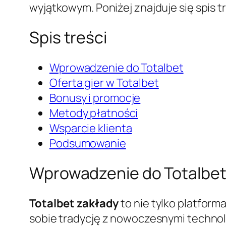
wyjątkowym. Poniżej znajduje się spis tr
Spis treści
Wprowadzenie do Totalbet
Oferta gier w Totalbet
Bonusy i promocje
Metody płatności
Wsparcie klienta
Podsumowanie
Wprowadzenie do Totalbe
Totalbet zakłady
to nie tylko platform
sobie tradycję z nowoczesnymi technol