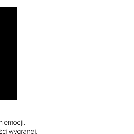
h emocji.
ści wygranej.