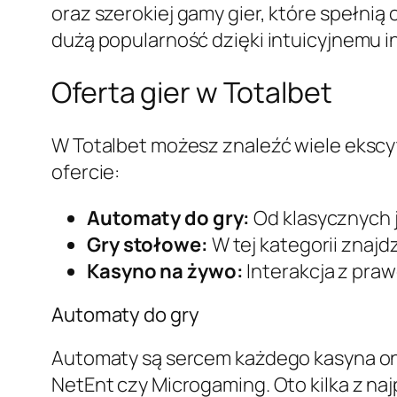
oraz szerokiej gamy gier, które spełni
dużą popularność dzięki intuicyjnemu i
Oferta gier w Totalbet
W Totalbet możesz znaleźć wiele ekscyt
ofercie:
Automaty do gry:
Od klasycznych j
Gry stołowe:
W tej kategorii znajdz
Kasyno na żywo:
Interakcja z praw
Automaty do gry
Automaty są sercem każdego kasyna onl
NetEnt czy Microgaming. Oto kilka z n