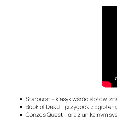
Starburst
– klasyk wśród slotów, zn
Book of Dead
– przygoda z Egiptem,
Gonzo’s Quest
– gra z unikalnym sy