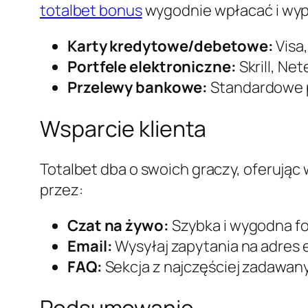
totalbet bonus
wygodnie wpłacać i wypł
Karty kredytowe/debetowe:
Visa
Portfele elektroniczne:
Skrill, Net
Przelewy bankowe:
Standardowe 
Wsparcie klienta
Totalbet dba o swoich graczy, oferując
przez:
Czat na żywo:
Szybka i wygodna fo
Email:
Wysyłaj zapytania na adres e
FAQ:
Sekcja z najczęściej zadawany
Podsumowanie