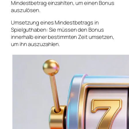
Mindestbetrag einzahlten, um einen Bonus
auszulösen.
Umsetzung eines Mindestbetrags in
Spielguthaben: Sie müssen den Bonus
innerhalb einer bestimmten Zeit umsetzen,
um ihn auszuzahlen.