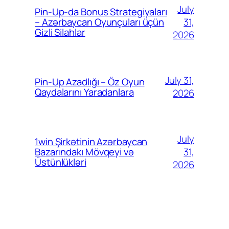
July
Pin-Up-da Bonus Strategiyaları
31,
– Azərbaycan Oyunçuları üçün
Gizli Silahlar
2026
July 31,
Pin-Up Azadlığı – Öz Oyun
Qaydalarını Yaradanlara
2026
July
1win Şirkətinin Azərbaycan
31,
Bazarındakı Mövqeyi və
Üstünlükləri
2026