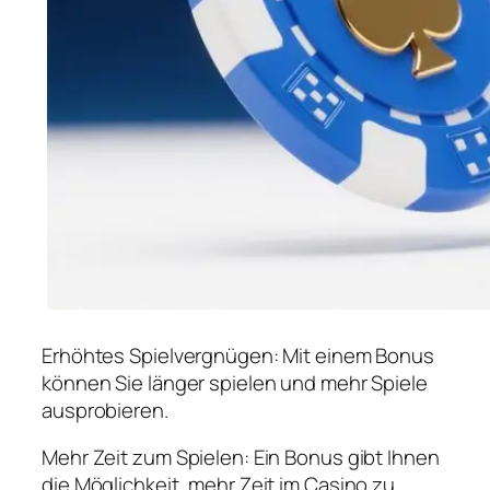
Erhöhtes Spielvergnügen: Mit einem Bonus
können Sie länger spielen und mehr Spiele
ausprobieren.
Mehr Zeit zum Spielen: Ein Bonus gibt Ihnen
die Möglichkeit, mehr Zeit im Casino zu