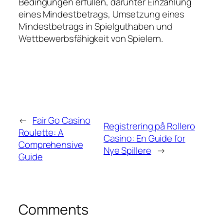
Bedingungen erfüllen, darunter Einzahlung
eines Mindestbetrags, Umsetzung eines
Mindestbetrags in Spielguthaben und
Wettbewerbsfähigkeit von Spielern.
←
Fair Go Casino
Registrering på Rollero
Roulette: A
Casino: En Guide for
Comprehensive
Nye Spillere
→
Guide
Comments