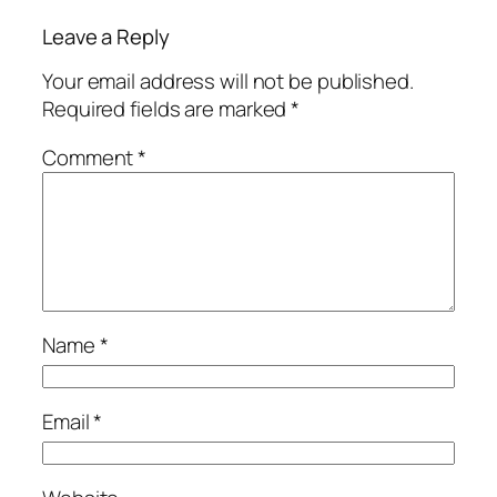
Leave a Reply
Your email address will not be published.
Required fields are marked
*
Comment
*
Name
*
Email
*