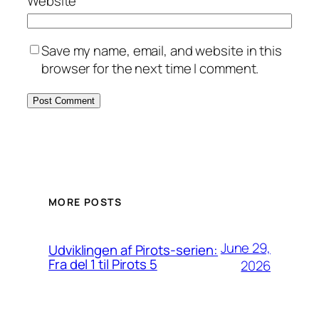
Website
Save my name, email, and website in this
browser for the next time I comment.
MORE POSTS
June 29,
Udviklingen af Pirots-serien:
Fra del 1 til Pirots 5
2026