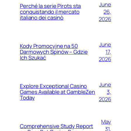
June
Perché la serie Pirots sta
26,
conquistando il mercato
italiano dei casinò
2026
June
Kody Promocyjne na 50
17,
Darmowych Spinów – Gdzie
Ich Szukać
2026
June
Explore Exceptional Casino
3,
Games Available at GambleZen
Today
2026
May
Comprehensive Study Report
31,