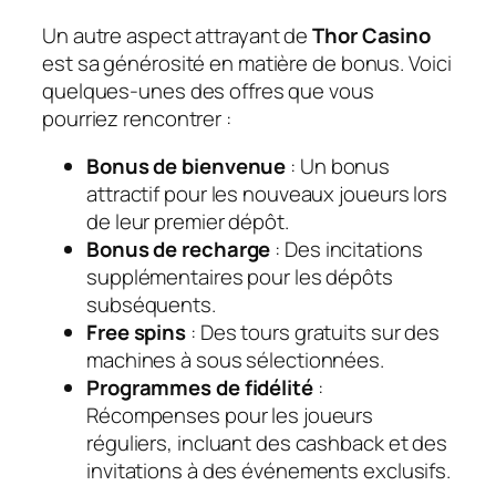
Un autre aspect attrayant de
Thor Casino
est sa générosité en matière de bonus. Voici
quelques-unes des offres que vous
pourriez rencontrer :
Bonus de bienvenue
: Un bonus
attractif pour les nouveaux joueurs lors
de leur premier dépôt.
Bonus de recharge
: Des incitations
supplémentaires pour les dépôts
subséquents.
Free spins
: Des tours gratuits sur des
machines à sous sélectionnées.
Programmes de fidélité
:
Récompenses pour les joueurs
réguliers, incluant des cashback et des
invitations à des événements exclusifs.