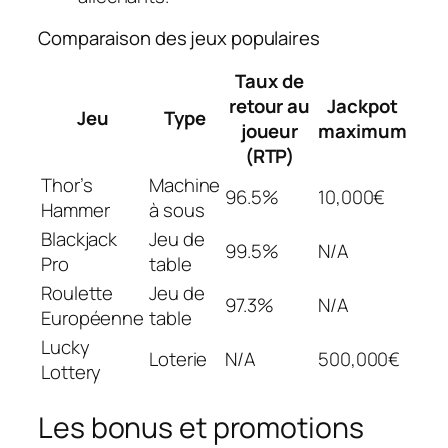
Comparaison des jeux populaires
Taux de
retour au
Jackpot
Jeu
Type
joueur
maximum
(RTP)
Thor’s
Machine
96.5%
10,000€
Hammer
à sous
Blackjack
Jeu de
99.5%
N/A
Pro
table
Roulette
Jeu de
97.3%
N/A
Européenne
table
Lucky
Loterie
N/A
500,000€
Lottery
Les bonus et promotions