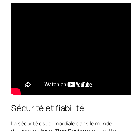
Sécurité et fiabilité
La sécurité est primordiale dans le monde
des jeux en ligne.
Thor Casino
prend cette