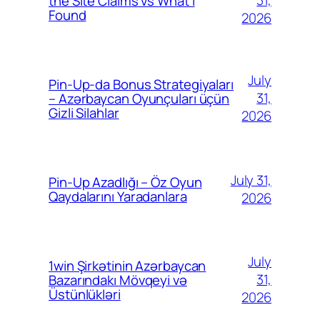
31,
the Site Claims vs What I
Found
2026
July
Pin-Up-da Bonus Strategiyaları
31,
– Azərbaycan Oyunçuları üçün
Gizli Silahlar
2026
July 31,
Pin-Up Azadlığı – Öz Oyun
Qaydalarını Yaradanlara
2026
July
1win Şirkətinin Azərbaycan
31,
Bazarındakı Mövqeyi və
Üstünlükləri
2026