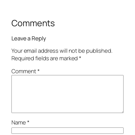
Comments
Leave a Reply
Your email address will not be published.
Required fields are marked
*
Comment
*
Name
*