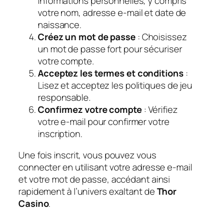
informations personnelles, y compris
votre nom, adresse e-mail et date de
naissance.
Créez un mot de passe
: Choisissez
un mot de passe fort pour sécuriser
votre compte.
Acceptez les termes et conditions
:
Lisez et acceptez les politiques de jeu
responsable.
Confirmez votre compte
: Vérifiez
votre e-mail pour confirmer votre
inscription.
Une fois inscrit, vous pouvez vous
connecter en utilisant votre adresse e-mail
et votre mot de passe, accédant ainsi
rapidement à l’univers exaltant de
Thor
Casino
.