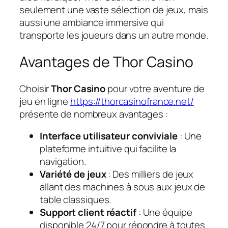
seulement une vaste sélection de jeux, mais
aussi une ambiance immersive qui
transporte les joueurs dans un autre monde.
Avantages de Thor Casino
Choisir
Thor Casino
pour votre aventure de
jeu en ligne
https://thorcasinofrance.net/
présente de nombreux avantages :
Interface utilisateur conviviale
: Une
plateforme intuitive qui facilite la
navigation.
Variété de jeux
: Des milliers de jeux
allant des machines à sous aux jeux de
table classiques.
Support client réactif
: Une équipe
disponible 24/7 pour répondre à toutes