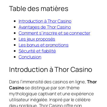
Table des matières
Introduction à Thor Casino
Avantages de Thor Casino
Comment s’inscrire et se connecter
Les jeux proposés
Les bonus et promotions
Sécurité et fiabilité
Conclusion
Introduction à Thor Casino
Dans l’immensité des casinos en ligne,
Thor
Casino
se distingue par son thème
mythologique captivant et une expérience
utilisateur inégalée. Inspiré par le célèbre
dieu nordique, Thor Casino offre non