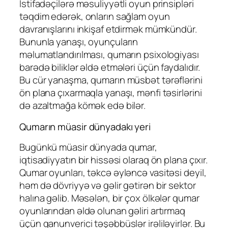
İstifadəçilərə məsuliyyətli oyun prinsipləri
təqdim edərək, onların sağlam oyun
davranışlarını inkişaf etdirmək mümkündür.
Bununla yanaşı, oyunçuların
məlumatlandırılması, qumarın psixologiyası
barədə biliklər əldə etmələri üçün faydalıdır.
Bu cür yanaşma, qumarın müsbət tərəflərini
ön plana çıxarmaqla yanaşı, mənfi təsirlərini
də azaltmağa kömək edə bilər.
Qumarın müasir dünyadakı yeri
Bugünkü müasir dünyada qumar,
iqtisadiyyatın bir hissəsi olaraq ön plana çıxır.
Qumar oyunları, təkcə əyləncə vasitəsi deyil,
həm də dövriyyə və gəlir gətirən bir sektor
halına gəlib. Məsələn, bir çox ölkələr qumar
oyunlarından əldə olunan gəliri artırmaq
üçün qanunverici təşəbbüslər irəliləyirlər. Bu