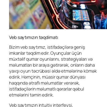
Veb saytımızın təqdimatı
Bizim veb saytımız, istifadəçilərə geniş
imkanlar təqdim edir. Oyunçular üçün
müxtəlif qumar oyunlarını, strategiyaları və
məlumatları bir araya gətirərək, onların daha
yaxşı oyun təcrübəsi əldə etmələrinə kömək
edirik. Həmçinin, müasir qumar dünyası
haqqında ətraflı məlumatlar verərək,
istifadəçilərin məlumatlı qərarlar qəbul
etmələrini təmin edirik.
Veb saytımızın intuitiv interfeysi,