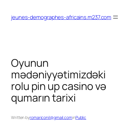
Skip
to
jeunes-demographes-africains.m237.com
content
Oyunun
mədəniyyətimizdəki
rolu pin up casino və
qumarın tarixi
Written by
romariconil@gmail.com
in
Public