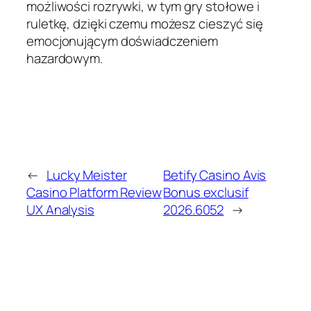
możliwości rozrywki, w tym gry stołowe i
ruletkę, dzięki czemu możesz cieszyć się
emocjonującym doświadczeniem
hazardowym.
←
Lucky Meister
Betify Casino Avis
Casino Platform Review
Bonus exclusif
UX Analysis
2026.6052
→