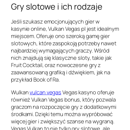
Gry slotowe i ich rodzaje
Jeśli szukasz emocjonujących gier w
kasynie online, Vulkan Vegas pl jest idealnym
miejscem. Oferuje ono szeroką gamę gier
slotowych, które zaspokoją potrzeby nawet
najbardziej wymagających graczy. Wśród
nich znajdują się klasyczne sloty, takie jak
Fruit Cocktail, oraz nowoczesne gry z
zaawansowaną grafiką i dźwiękiem, jak na
przykład Book of Ra.
Wulkan
vulcan vegas
Vegas kasyno oferuje
również Vulkan Vegas bonus, który pozwala
graczom na rozpoczęcie gry z dodatkowymi
środkami. Dzięki temu można wypróbować
więcej gier i zwiększyć szanse na wygraną.
Vegas Vulkan to nie tylko gry slotowe, ale