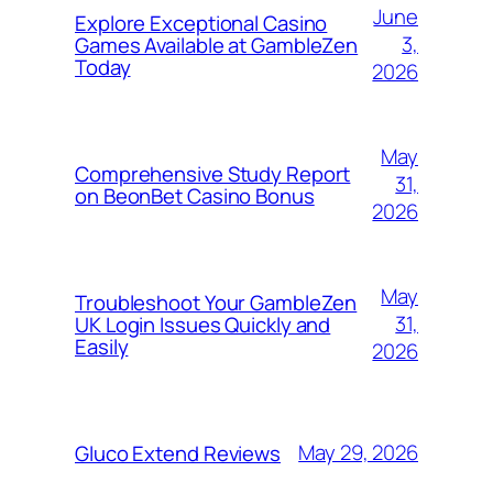
June
Explore Exceptional Casino
3,
Games Available at GambleZen
Today
2026
May
Comprehensive Study Report
31,
on BeonBet Casino Bonus
2026
May
Troubleshoot Your GambleZen
31,
UK Login Issues Quickly and
Easily
2026
May 29, 2026
Gluco Extend Reviews