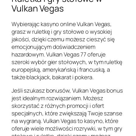
Vulkan Vegas
Wybierając kasyno online Vulkan Vegas,
grasz w ruletkę i gry stołowe o wysokiej
jakości, dzięki czemu możesz cieszyć się
emocjonującym doświadczeniem
hazardowym. Vulkan Vegas 77 oferuje
szeroki wybór gier stołowych, w tym ruletkę
europejską, amerykańską i francuską, a
także blackjack, bakarat i pokera.
Jeśli szukasz bonusów, Vulkan Vegas bonus
jest idealnym rozwiązaniem. Możesz
skorzystać z różnych promocji i ofert
specjalnych, które zwiększają Twoje szanse
na wygraną. Vulkan Vegas to kasyno, które
oferuje wiele możliwości rozrywki, w tym gry
stołowe i ruletkę, dzięki czemu możesz