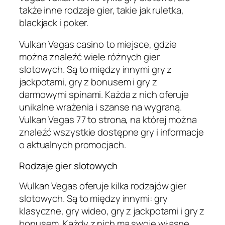
także inne rodzaje gier, takie jak ruletka,
blackjack i poker.
Vulkan Vegas casino to miejsce, gdzie
można znaleźć wiele różnych gier
slotowych. Są to między innymi gry z
jackpotami, gry z bonusem i gry z
darmowymi spinami. Każda z nich oferuje
unikalne wrażenia i szanse na wygraną.
Vulkan Vegas 77 to strona, na której można
znaleźć wszystkie dostępne gry i informacje
o aktualnych promocjach.
Rodzaje gier slotowych
Wulkan Vegas oferuje kilka rodzajów gier
slotowych. Są to między innymi: gry
klasyczne, gry wideo, gry z jackpotami i gry z
bonusem. Każdy z nich ma swoje własne