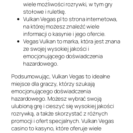
wiele możliwości rozrywki, w tym gry
stołowe i ruletkę.
Vulkan Vegas pl to strona internetowa,
na której możesz znaleźć wiele
informacji o kasynie i jego ofercie.
Vegas Vulkan to marka, która jest znana
ze swojej wysokiej jakości i
emocjonującego doświadczenia
hazardowego.
Podsumowując, Vulkan Vegas to idealne
miejsce dla graczy, którzy szukają
emocjonującego doświadczenia
hazardowego. Możesz wybrać swoją
ulubioną grę i cieszyć się wysokiej jakości
rozrywką, a także skorzystać z różnych
promocji i ofert specjalnych. Vulkan Vegas
casino to kasyno, które oferuje wiele