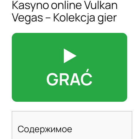
Kasyno online Vulkan
Vegas – Kolekcja gier
▶️
GRAĆ
Содержимое