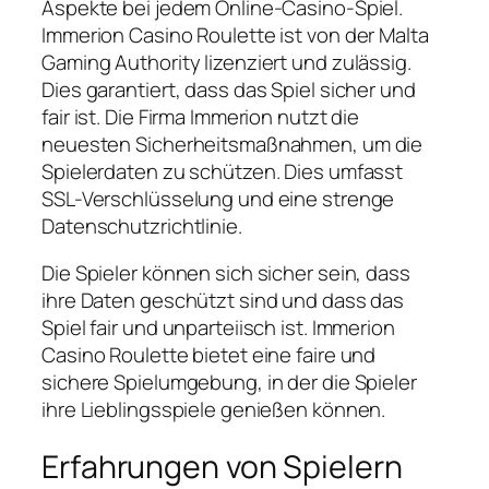
Aspekte bei jedem Online-Casino-Spiel.
Immerion Casino Roulette ist von der Malta
Gaming Authority lizenziert und zulässig.
Dies garantiert, dass das Spiel sicher und
fair ist. Die Firma Immerion nutzt die
neuesten Sicherheitsmaßnahmen, um die
Spielerdaten zu schützen. Dies umfasst
SSL-Verschlüsselung und eine strenge
Datenschutzrichtlinie.
Die Spieler können sich sicher sein, dass
ihre Daten geschützt sind und dass das
Spiel fair und unparteiisch ist. Immerion
Casino Roulette bietet eine faire und
sichere Spielumgebung, in der die Spieler
ihre Lieblingsspiele genießen können.
Erfahrungen von Spielern