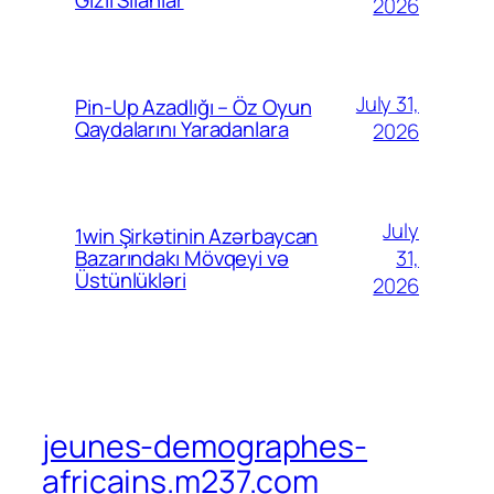
Gizli Silahlar
2026
July 31,
Pin-Up Azadlığı – Öz Oyun
Qaydalarını Yaradanlara
2026
July
1win Şirkətinin Azərbaycan
31,
Bazarındakı Mövqeyi və
Üstünlükləri
2026
jeunes-demographes-
africains.m237.com