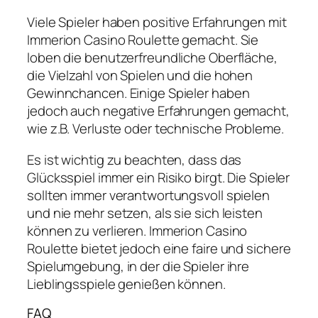
Viele Spieler haben positive Erfahrungen mit
Immerion Casino Roulette gemacht. Sie
loben die benutzerfreundliche Oberfläche,
die Vielzahl von Spielen und die hohen
Gewinnchancen. Einige Spieler haben
jedoch auch negative Erfahrungen gemacht,
wie z.B. Verluste oder technische Probleme.
Es ist wichtig zu beachten, dass das
Glücksspiel immer ein Risiko birgt. Die Spieler
sollten immer verantwortungsvoll spielen
und nie mehr setzen, als sie sich leisten
können zu verlieren. Immerion Casino
Roulette bietet jedoch eine faire und sichere
Spielumgebung, in der die Spieler ihre
Lieblingsspiele genießen können.
FAQ