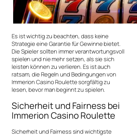
Es ist wichtig zu beachten, dass keine
Strategie eine Garantie für Gewinne bietet.
Die Spieler sollten immer verantwortungsvoll
spielen und nie mehr setzen, als sie sich
leisten können zu verlieren. Es ist auch
ratsam, die Regeln und Bedingungen von
Immerion Casino Roulette sorgfältig zu
lesen, bevor man beginnt zu spielen.
Sicherheit und Fairness bei
Immerion Casino Roulette
Sicherheit und Fairness sind wichtigste