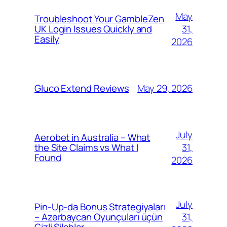
May
Troubleshoot Your GambleZen
31,
UK Login Issues Quickly and
Easily
2026
May 29, 2026
Gluco Extend Reviews
July
Aerobet in Australia – What
31,
the Site Claims vs What I
Found
2026
July
Pin-Up-da Bonus Strategiyaları
31,
– Azərbaycan Oyunçuları üçün