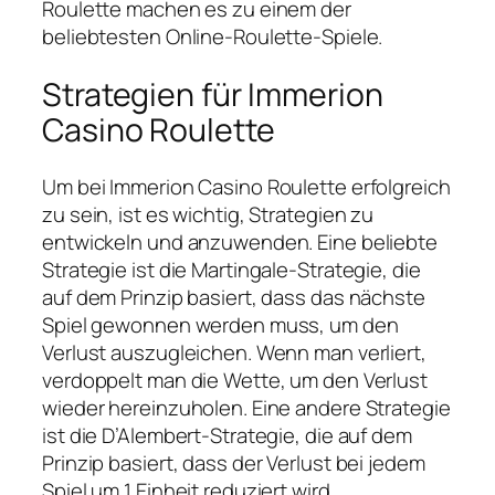
Roulette machen es zu einem der
beliebtesten Online-Roulette-Spiele.
Strategien für Immerion
Casino Roulette
Um bei Immerion Casino Roulette erfolgreich
zu sein, ist es wichtig, Strategien zu
entwickeln und anzuwenden. Eine beliebte
Strategie ist die Martingale-Strategie, die
auf dem Prinzip basiert, dass das nächste
Spiel gewonnen werden muss, um den
Verlust auszugleichen. Wenn man verliert,
verdoppelt man die Wette, um den Verlust
wieder hereinzuholen. Eine andere Strategie
ist die D’Alembert-Strategie, die auf dem
Prinzip basiert, dass der Verlust bei jedem
Spiel um 1 Einheit reduziert wird.