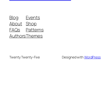
Blog
Events
About
Shop
FAQs
Patterns
Authors
Themes
Twenty Twenty-Five
Designed with
WordPress