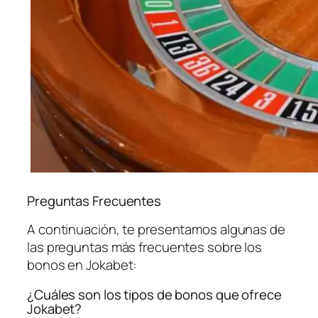
Preguntas Frecuentes
A continuación, te presentamos algunas de
las preguntas más frecuentes sobre los
bonos en Jokabet:
¿Cuáles son los tipos de bonos que ofrece
Jokabet?