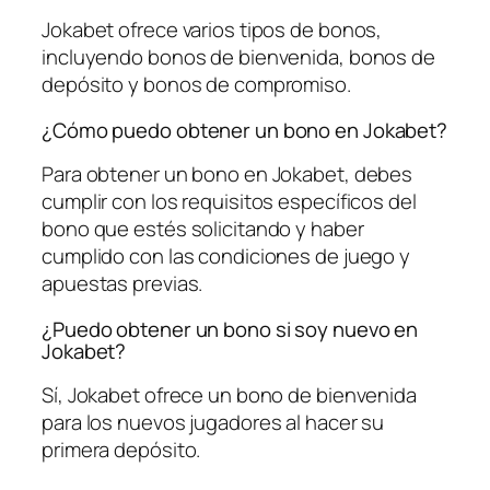
Jokabet ofrece varios tipos de bonos,
incluyendo bonos de bienvenida, bonos de
depósito y bonos de compromiso.
¿Cómo puedo obtener un bono en Jokabet?
Para obtener un bono en Jokabet, debes
cumplir con los requisitos específicos del
bono que estés solicitando y haber
cumplido con las condiciones de juego y
apuestas previas.
¿Puedo obtener un bono si soy nuevo en
Jokabet?
Sí, Jokabet ofrece un bono de bienvenida
para los nuevos jugadores al hacer su
primera depósito.