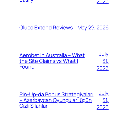
2026
May 29, 2026
Gluco Extend Reviews
July
Aerobet in Australia – What
31,
the Site Claims vs What I
Found
2026
July
Pin-Up-da Bonus Strategiyaları
31,
– Azərbaycan Oyunçuları üçün
Gizli Silahlar
2026