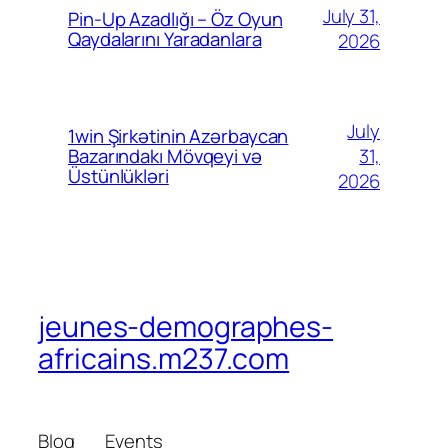
July 31,
Pin-Up Azadlığı – Öz Oyun
Qaydalarını Yaradanlara
2026
July
1win Şirkətinin Azərbaycan
31,
Bazarındakı Mövqeyi və
Üstünlükləri
2026
jeunes-demographes-
africains.m237.com
Blog
Events