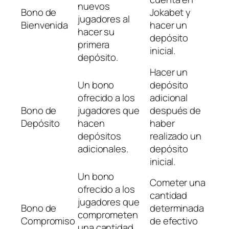
nuevos
Bono de
Jokabet y
jugadores al
Bienvenida
hacer un
hacer su
depósito
primera
inicial.
depósito.
Hacer un
Un bono
depósito
ofrecido a los
adicional
Bono de
jugadores que
después de
Depósito
hacen
haber
depósitos
realizado un
adicionales.
depósito
inicial.
Un bono
Cometer una
ofrecido a los
cantidad
jugadores que
Bono de
determinada
comprometen
Compromiso
de efectivo
una cantidad