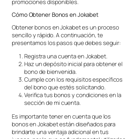
promociones disponibles.
Cómo Obtener Bonos en Jokabet
Obtener bonos en Jokabet es un proceso
sencillo y rápido. A continuación, te
presentamos los pasos que debes seguir:
Registra una cuenta en Jokabet.
Haz un depósito inicial para obtener el
bono de bienvenida.
Cumple con los requisitos específicos
del bono que estés solicitando.
Verifica tus bonos y condiciones en la
sección de mi cuenta.
Es importante tener en cuenta que los
bonos en Jokabet están diseñados para
brindarte una ventaja adicional en tus