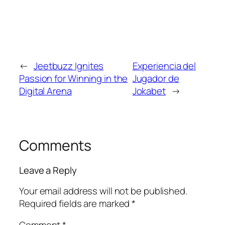
←
Jeetbuzz Ignites
Experiencia del
Passion for Winning in the
Jugador de
Digital Arena
Jokabet
→
Comments
Leave a Reply
Your email address will not be published.
Required fields are marked
*