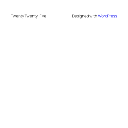
Twenty Twenty-Five
Designed with
WordPress