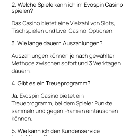
2. Welche Spiele kann ich im Evospin Casino
spielen?
Das Casino bietet eine Vielzahl von Slots,
Tischspielen und Live-Casino-Optionen.
3. Wie lange dauern Auszahlungen?
Auszahlungen können je nach gewählter
Methode zwischen sofort und 3 Werktagen
dauern.
4. Gibt es ein Treueprogramm?
Ja, Evospin Casino bietet ein
Treueprogramm, bei dem Spieler Punkte
sammeln und gegen Prämien eintauschen
können.
5. Wie kann ich den Kundenservice