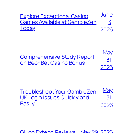
June
Explore Exceptional Casino
3,
Games Available at GambleZen
Today
2026
May
Comprehensive Study Report
31,
on BeonBet Casino Bonus
2026
May
Troubleshoot Your GambleZen
31,
UK Login Issues Quickly and
Easily
2026
May 29, 2026
Gluco Extend Reviews