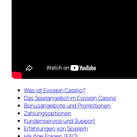
Was ist Evospin Casino?
Das Spielangebot im Evospin Casino
Bonusangebote und Promotionen
Zahlungsoptionen
Kundenservice und Support
Erfahrungen von Spielern
Häufige Fragen (FAQ)