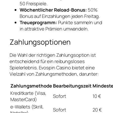
50 Freispiele.
Wöchentlicher Reload-Bonus:
50%
Bonus auf Einzahlungen jeden Freitag.
Treueprogramm:
Punkte sammeln und
in attraktive Prämien umwandeln.
Zahlungsoptionen
Die Wahl der richtigen Zahlungsoption ist
entscheidend für ein reibungsloses
Spielerlebnis. Evospin Casino bietet eine
Vielzahl von Zahlungsmethoden, darunter:
Zahlungsmethode
Bearbeitungszeit
Mindeste
Kreditkarte (Visa,
Sofort
10 €
MasterCard)
e-Wallets (Skrill,
Sofort
20 €
Neteller)