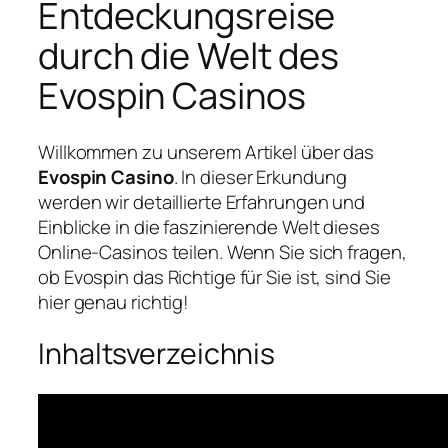
Entdeckungsreise
durch die Welt des
Evospin Casinos
Willkommen zu unserem Artikel über das
Evospin Casino
. In dieser Erkundung
werden wir detaillierte Erfahrungen und
Einblicke in die faszinierende Welt dieses
Online-Casinos teilen. Wenn Sie sich fragen,
ob Evospin das Richtige für Sie ist, sind Sie
hier genau richtig!
Inhaltsverzeichnis