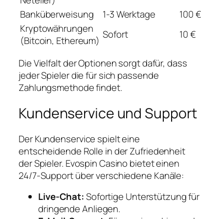
Banküberweisung
1-3 Werktage
100 €
Kryptowährungen
Sofort
10 €
(Bitcoin, Ethereum)
Die Vielfalt der Optionen sorgt dafür, dass
jeder Spieler die für sich passende
Zahlungsmethode findet.
Kundenservice und Support
Der Kundenservice spielt eine
entscheidende Rolle in der Zufriedenheit
der Spieler. Evospin Casino bietet einen
24/7-Support über verschiedene Kanäle:
Live-Chat:
Sofortige Unterstützung für
dringende Anliegen.