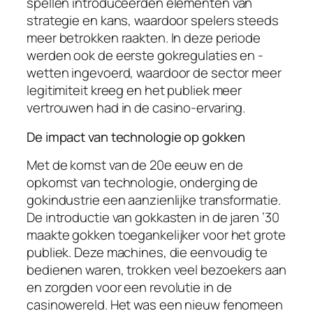
spellen introduceerden elementen van
strategie en kans, waardoor spelers steeds
meer betrokken raakten. In deze periode
werden ook de eerste gokregulaties en -
wetten ingevoerd, waardoor de sector meer
legitimiteit kreeg en het publiek meer
vertrouwen had in de casino-ervaring.
De impact van technologie op gokken
Met de komst van de 20e eeuw en de
opkomst van technologie, onderging de
gokindustrie een aanzienlijke transformatie.
De introductie van gokkasten in de jaren ’30
maakte gokken toegankelijker voor het grote
publiek. Deze machines, die eenvoudig te
bedienen waren, trokken veel bezoekers aan
en zorgden voor een revolutie in de
casinowereld. Het was een nieuw fenomeen