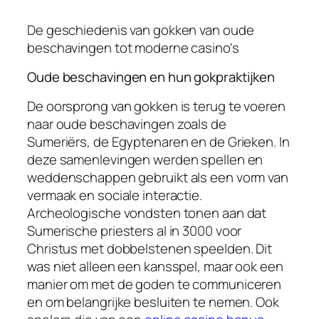
De geschiedenis van gokken van oude
beschavingen tot moderne casino's
Oude beschavingen en hun gokpraktijken
De oorsprong van gokken is terug te voeren
naar oude beschavingen zoals de
Sumeriërs, de Egyptenaren en de Grieken. In
deze samenlevingen werden spellen en
weddenschappen gebruikt als een vorm van
vermaak en sociale interactie.
Archeologische vondsten tonen aan dat
Sumerische priesters al in 3000 voor
Christus met dobbelstenen speelden. Dit
was niet alleen een kansspel, maar ook een
manier om met de goden te communiceren
en om belangrijke besluiten te nemen. Ook