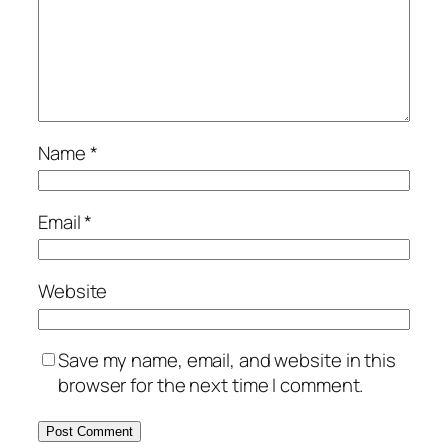
Name
*
Email
*
Website
Save my name, email, and website in this
browser for the next time I comment.