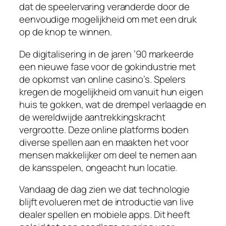
dat de speelervaring veranderde door de
eenvoudige mogelijkheid om met een druk
op de knop te winnen.
De digitalisering in de jaren ’90 markeerde
een nieuwe fase voor de gokindustrie met
de opkomst van online casino’s. Spelers
kregen de mogelijkheid om vanuit hun eigen
huis te gokken, wat de drempel verlaagde en
de wereldwijde aantrekkingskracht
vergrootte. Deze online platforms boden
diverse spellen aan en maakten het voor
mensen makkelijker om deel te nemen aan
de kansspelen, ongeacht hun locatie.
Vandaag de dag zien we dat technologie
blijft evolueren met de introductie van live
dealer spellen en mobiele apps. Dit heeft