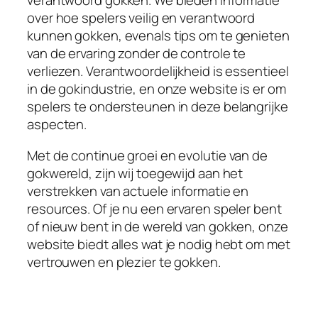
verantwoord gokken. We bieden informatie
over hoe spelers veilig en verantwoord
kunnen gokken, evenals tips om te genieten
van de ervaring zonder de controle te
verliezen. Verantwoordelijkheid is essentieel
in de gokindustrie, en onze website is er om
spelers te ondersteunen in deze belangrijke
aspecten.
Met de continue groei en evolutie van de
gokwereld, zijn wij toegewijd aan het
verstrekken van actuele informatie en
resources. Of je nu een ervaren speler bent
of nieuw bent in de wereld van gokken, onze
website biedt alles wat je nodig hebt om met
vertrouwen en plezier te gokken.