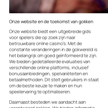
Onze website en de toekomst van gokken
Onze website biedt een uitgebreide gids
voor spelers die op zoek zijn naar
betrouwbare online casino’s. Met de
constante veranderingen in de gokwereld is
het belangrijk om goed geïnformeerd te zijn.
We bieden gedetailleerde evaluaties van
verschillende online platforms, inclusief
bonusaanbiedingen, spelvariëteiten en
betaalmethoden. Dit stelt gebruikers in staat
om de beste keuze te maken en hun
speelervaring te optimaliseren.
Daarnaast besteden we aandacht aan