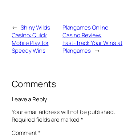
←
Shiny Wilds
Plangames Online
Casino: Quick
Casino Review:
Mobile Play for
Fast‑Track Your Wins at
Speedy Wins
Plangames
→
Comments
Leave a Reply
Your email address will not be published.
Required fields are marked
*
Comment
*