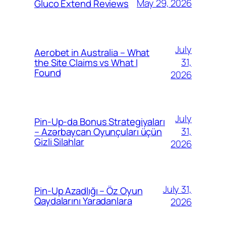
May 29, 2026
Gluco Extend Reviews
July
Aerobet in Australia – What
31,
the Site Claims vs What I
Found
2026
July
Pin-Up-da Bonus Strategiyaları
31,
– Azərbaycan Oyunçuları üçün
Gizli Silahlar
2026
July 31,
Pin-Up Azadlığı – Öz Oyun
Qaydalarını Yaradanlara
2026