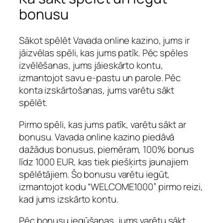
bonusu
Sākot spēlēt Vavada online kazino, jums ir
jāizvēlas spēli, kas jums patīk. Pēc spēles
izvēlēšanas, jums jāieskārto kontu,
izmantojot savu e-pastu un parole. Pēc
konta izskārtošanas, jums varētu sākt
spēlēt.
Pirmo spēli, kas jums patīk, varētu sākt ar
bonusu. Vavada online kazino piedāvā
dažādus bonusus, piemēram, 100% bonus
līdz 1000 EUR, kas tiek piešķirts jaunajiem
spēlētājiem. Šo bonusu varētu iegūt,
izmantojot kodu “WELCOME1000” pirmo reizi,
kad jums izskārto kontu.
Pēc bonusu iegūšanas, jums varētu sākt