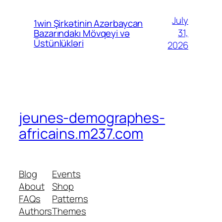
July
1win Şirkətinin Azərbaycan
31,
Bazarındakı Mövqeyi və
Üstünlükləri
2026
jeunes-demographes-
africains.m237.com
Blog
Events
About
Shop
FAQs
Patterns
Authors
Themes