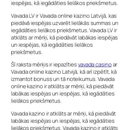
iespējas, kā iegādāties lielākos priekšmetus.
Vavada LV ir Vavada online kazino Latvijā, kas
piedāvā iespējas uzvarēt lielākās summas un
iegādāties lielākos priekšmetus. Vavada LV ir
atklāts ar mērķi, kā piedāvāt labākas iespējas
un iespējas, kā iegādāties lielākos
priekšmetus.
Šī raksta mērķis ir iepazīties
vavada casino
ar
Vavada online kazino Latvijā, kā arī izpētīt, kā
izmantot bonuss un tā noteikumus. Vavada
online kazino ir atklāts ar mērķi, kā piedāvāt
labākas iespējas un iespējas, kā iegādāties
lielākos priekšmetus.
Vavada kazino ir atklāts ar mērķi, kā piedāvāt
labākas iespējas un iespējas, kā iegādāties
lielākos priekšmetus. Vavada kazino ir atklāts