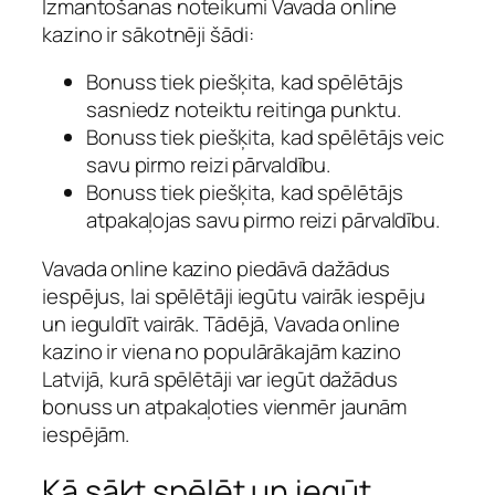
Izmantošanas noteikumi Vavada online
kazino ir sākotnēji šādi:
Bonuss tiek piešķita, kad spēlētājs
sasniedz noteiktu reitinga punktu.
Bonuss tiek piešķita, kad spēlētājs veic
savu pirmo reizi pārvaldību.
Bonuss tiek piešķita, kad spēlētājs
atpakaļojas savu pirmo reizi pārvaldību.
Vavada online kazino piedāvā dažādus
iespējus, lai spēlētāji iegūtu vairāk iespēju
un ieguldīt vairāk. Tādējā, Vavada online
kazino ir viena no populārākajām kazino
Latvijā, kurā spēlētāji var iegūt dažādus
bonuss un atpakaļoties vienmēr jaunām
iespējām.
Kā sākt spēlēt un iegūt