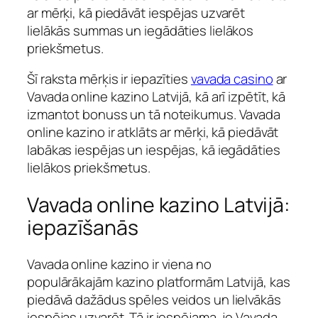
ar mērķi, kā piedāvāt iespējas uzvarēt
lielākās summas un iegādāties lielākos
priekšmetus.
Šī raksta mērķis ir iepazīties
vavada casino
ar
Vavada online kazino Latvijā, kā arī izpētīt, kā
izmantot bonuss un tā noteikumus. Vavada
online kazino ir atklāts ar mērķi, kā piedāvāt
labākas iespējas un iespējas, kā iegādāties
lielākos priekšmetus.
Vavada online kazino Latvijā:
iepazīšanās
Vavada online kazino ir viena no
populārākajām kazino platformām Latvijā, kas
piedāvā dažādus spēles veidos un lielvākās
iespējas uzvarēt. Tā ir iespējama, jo Vavada