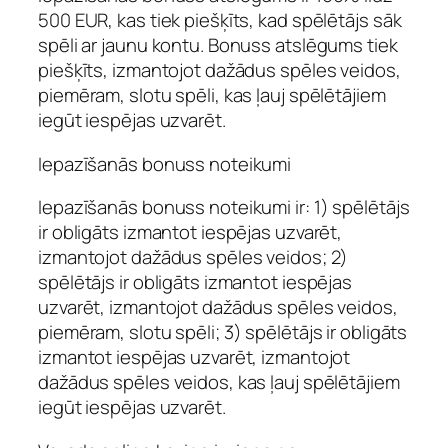
500 EUR, kas tiek piešķīts, kad spēlētājs sāk
spēli ar jaunu kontu. Bonuss atslēgums tiek
piešķīts, izmantojot dažādus spēles veidos,
piemēram, slotu spēli, kas ļauj spēlētājiem
iegūt iespējas uzvarēt.
Iepazīšanās bonuss noteikumi
Iepazīšanās bonuss noteikumi ir: 1) spēlētājs
ir obligāts izmantot iespējas uzvarēt,
izmantojot dažādus spēles veidos; 2)
spēlētājs ir obligāts izmantot iespējas
uzvarēt, izmantojot dažādus spēles veidos,
piemēram, slotu spēli; 3) spēlētājs ir obligāts
izmantot iespējas uzvarēt, izmantojot
dažādus spēles veidos, kas ļauj spēlētājiem
iegūt iespējas uzvarēt.