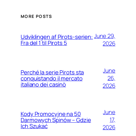
MORE POSTS
June 29,
Udviklingen af Pirots-serien:
Fra del 1 til Pirots 5
2026
June
Perché la serie Pirots sta
26,
conquistando il mercato
italiano dei casinò
2026
June
Kody Promocyjne na 50
17,
Darmowych Spinów – Gdzie
Ich Szukać
2026