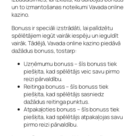
un to izmantošanas noteikumi Vavada online
kazino.
Bonuss ir speciāli izstrādāti, lai palīdzētu
spēlētājiem iegūt vairāk iespēju un ieguldīt
vairāk. Tādējā, Vavada online kazino piedāvā
dažādus bonuss, tostarp:
Uzņēmumu bonuss – šīs bonuss tiek
piešķita, kad spēlētājs veic savu pirmo
reizi pārvaldību.
Reitinga bonuss – šīs bonuss tiek
piešķita, kad spēlētājs sasniedz
dažādus reitinga punktus.
Atpakaļoties bonuss – šīs bonuss tiek
piešķita, kad spēlētājs atpakaļojas savu
pirmo reizi pārvaldību.