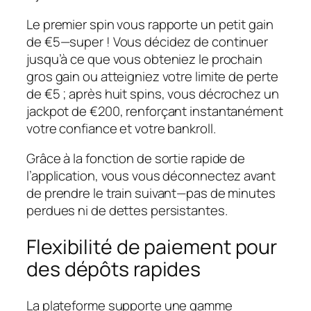
Le premier spin vous rapporte un petit gain
de €5—super ! Vous décidez de continuer
jusqu’à ce que vous obteniez le prochain
gros gain ou atteigniez votre limite de perte
de €5 ; après huit spins, vous décrochez un
jackpot de €200, renforçant instantanément
votre confiance et votre bankroll.
Grâce à la fonction de sortie rapide de
l’application, vous vous déconnectez avant
de prendre le train suivant—pas de minutes
perdues ni de dettes persistantes.
Flexibilité de paiement pour
des dépôts rapides
La plateforme supporte une gamme