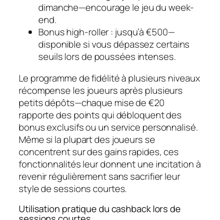
dimanche—encourage le jeu du week-
end.
Bonus high‑roller : jusqu’à €500—
disponible si vous dépassez certains
seuils lors de poussées intenses.
Le programme de fidélité à plusieurs niveaux
récompense les joueurs après plusieurs
petits dépôts—chaque mise de €20
rapporte des points qui débloquent des
bonus exclusifs ou un service personnalisé.
Même si la plupart des joueurs se
concentrent sur des gains rapides, ces
fonctionnalités leur donnent une incitation à
revenir régulièrement sans sacrifier leur
style de sessions courtes.
Utilisation pratique du cashback lors de
sessions courtes