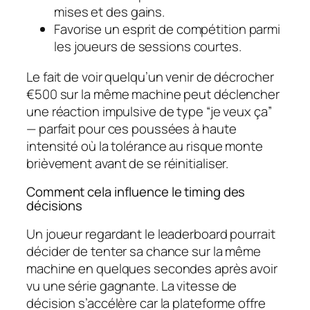
mises et des gains.
Favorise un esprit de compétition parmi
les joueurs de sessions courtes.
Le fait de voir quelqu’un venir de décrocher
€500 sur la même machine peut déclencher
une réaction impulsive de type “je veux ça”
— parfait pour ces poussées à haute
intensité où la tolérance au risque monte
brièvement avant de se réinitialiser.
Comment cela influence le timing des
décisions
Un joueur regardant le leaderboard pourrait
décider de tenter sa chance sur la même
machine en quelques secondes après avoir
vu une série gagnante. La vitesse de
décision s’accélère car la plateforme offre