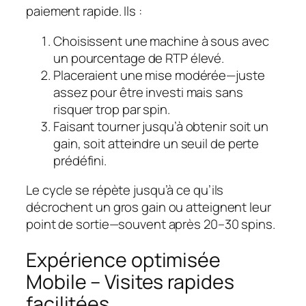
paiement rapide. Ils :
Choisissent une machine à sous avec
un pourcentage de RTP élevé.
Placeraient une mise modérée—juste
assez pour être investi mais sans
risquer trop par spin.
Faisant tourner jusqu’à obtenir soit un
gain, soit atteindre un seuil de perte
prédéfini.
Le cycle se répète jusqu’à ce qu’ils
décrochent un gros gain ou atteignent leur
point de sortie—souvent après 20–30 spins.
Expérience optimisée
Mobile – Visites rapides
facilitées