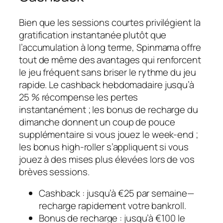
Bien que les sessions courtes privilégient la
gratification instantanée plutôt que
l’accumulation à long terme, Spinmama offre
tout de même des avantages qui renforcent
le jeu fréquent sans briser le rythme du jeu
rapide. Le cashback hebdomadaire jusqu’à
25 % récompense les pertes
instantanément ; les bonus de recharge du
dimanche donnent un coup de pouce
supplémentaire si vous jouez le week-end ;
les bonus high‑roller s’appliquent si vous
jouez à des mises plus élevées lors de vos
brèves sessions.
Cashback : jusqu’à €25 par semaine—
recharge rapidement votre bankroll.
Bonus de recharge : jusqu’à €100 le