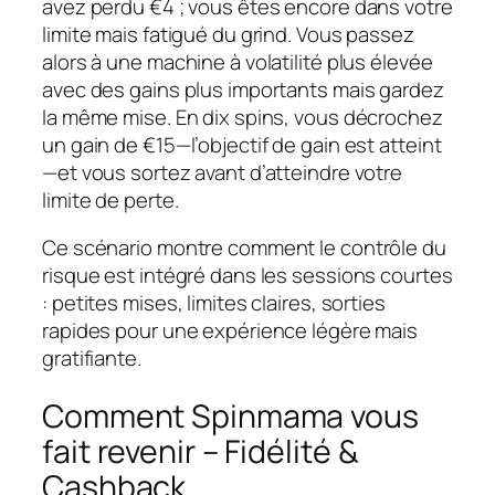
avez perdu €4 ; vous êtes encore dans votre
limite mais fatigué du grind. Vous passez
alors à une machine à volatilité plus élevée
avec des gains plus importants mais gardez
la même mise. En dix spins, vous décrochez
un gain de €15—l’objectif de gain est atteint
—et vous sortez avant d’atteindre votre
limite de perte.
Ce scénario montre comment le contrôle du
risque est intégré dans les sessions courtes
: petites mises, limites claires, sorties
rapides pour une expérience légère mais
gratifiante.
Comment Spinmama vous
fait revenir – Fidélité &
Cashback