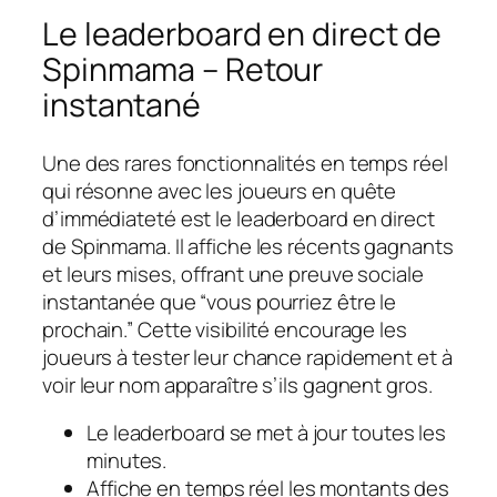
Le leaderboard en direct de
Spinmama – Retour
instantané
Une des rares fonctionnalités en temps réel
qui résonne avec les joueurs en quête
d’immédiateté est le leaderboard en direct
de Spinmama. Il affiche les récents gagnants
et leurs mises, offrant une preuve sociale
instantanée que “vous pourriez être le
prochain.” Cette visibilité encourage les
joueurs à tester leur chance rapidement et à
voir leur nom apparaître s’ils gagnent gros.
Le leaderboard se met à jour toutes les
minutes.
Affiche en temps réel les montants des