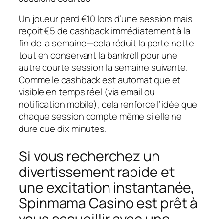
Un joueur perd €10 lors d’une session mais
reçoit €5 de cashback immédiatement à la
fin de la semaine—cela réduit la perte nette
tout en conservant la bankroll pour une
autre courte session la semaine suivante.
Comme le cashback est automatique et
visible en temps réel (via email ou
notification mobile), cela renforce l’idée que
chaque session compte même si elle ne
dure que dix minutes.
Si vous recherchez un
divertissement rapide et
une excitation instantanée,
Spinmama Casino est prêt à
vous accueillir avec une