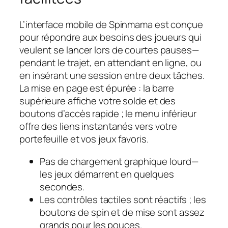
L’interface mobile de Spinmama est conçue
pour répondre aux besoins des joueurs qui
veulent se lancer lors de courtes pauses—
pendant le trajet, en attendant en ligne, ou
en insérant une session entre deux tâches.
La mise en page est épurée : la barre
supérieure affiche votre solde et des
boutons d’accès rapide ; le menu inférieur
offre des liens instantanés vers votre
portefeuille et vos jeux favoris.
Pas de chargement graphique lourd—
les jeux démarrent en quelques
secondes.
Les contrôles tactiles sont réactifs ; les
boutons de spin et de mise sont assez
grands pour les pouces.