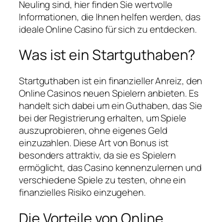
Neuling sind, hier finden Sie wertvolle
Informationen, die Ihnen helfen werden, das
ideale Online Casino für sich zu entdecken.
Was ist ein Startguthaben?
Startguthaben ist ein finanzieller Anreiz, den
Online Casinos neuen Spielern anbieten. Es
handelt sich dabei um ein Guthaben, das Sie
bei der Registrierung erhalten, um Spiele
auszuprobieren, ohne eigenes Geld
einzuzahlen. Diese Art von Bonus ist
besonders attraktiv, da sie es Spielern
ermöglicht, das Casino kennenzulernen und
verschiedene Spiele zu testen, ohne ein
finanzielles Risiko einzugehen.
Die Vorteile von Online