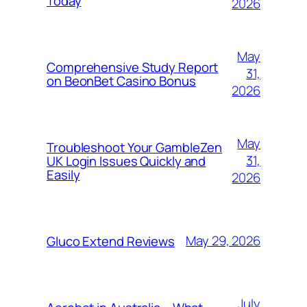
Today
2026
May
Comprehensive Study Report
31,
on BeonBet Casino Bonus
2026
May
Troubleshoot Your GambleZen
31,
UK Login Issues Quickly and
Easily
2026
May 29, 2026
Gluco Extend Reviews
July