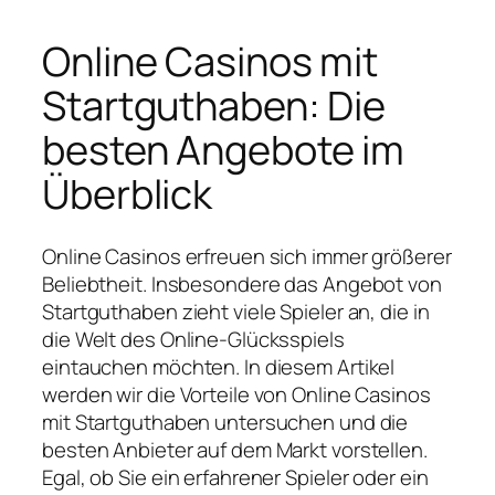
Online Casinos mit
Startguthaben: Die
besten Angebote im
Überblick
Online Casinos erfreuen sich immer größerer
Beliebtheit. Insbesondere das Angebot von
Startguthaben zieht viele Spieler an, die in
die Welt des Online-Glücksspiels
eintauchen möchten. In diesem Artikel
werden wir die Vorteile von Online Casinos
mit Startguthaben untersuchen und die
besten Anbieter auf dem Markt vorstellen.
Egal, ob Sie ein erfahrener Spieler oder ein