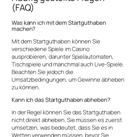
(FAQ)
Was kann ich mit dem Startguthaben
machen?
Mit dem Startguthaben können Sie
verschiedene Spiele im Casino
ausprobieren, darunter Spielautomaten,
Tischspiele und manchmal auch Live-Spiele.
Beachten Sie jedoch die
Umsatzbedingungen, um Gewinne abheben
zu können.
Kann ich das Startguthaben abheben?
In der Regel können Sie das Startguthaben
nicht direkt abheben. Sie müssen es zuerst
umsetzen, was bedeutet, dass Sie es in
Wetten verwenden müssen, bevor Sie