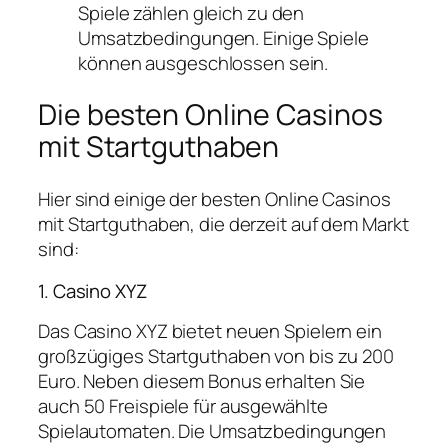
Spiele zählen gleich zu den
Umsatzbedingungen. Einige Spiele
können ausgeschlossen sein.
Die besten Online Casinos
mit Startguthaben
Hier sind einige der besten Online Casinos
mit Startguthaben, die derzeit auf dem Markt
sind:
1. Casino XYZ
Das Casino XYZ bietet neuen Spielern ein
großzügiges Startguthaben von bis zu 200
Euro. Neben diesem Bonus erhalten Sie
auch 50 Freispiele für ausgewählte
Spielautomaten. Die Umsatzbedingungen