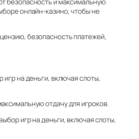
ают безопасность и максимальную
выборе онлайн-казино, чтобы не
ицензию, безопасность платежей,
 игр на деньги, включая слоты,
максимальную отдачу для игроков.
выбор игр на деньги, включая слоты,