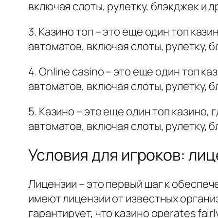
включая слоты, рулетку, блэкджек и д
3. Казино топ – это еще один топ каз
автоматов, включая слоты, рулетку, б
4. Online casino – это еще один топ 
автоматов, включая слоты, рулетку, б
5. Казино – это еще один топ казино,
автоматов, включая слоты, рулетку, б
Условия для игроков: ли
Лицензии – это первый шаг к обеспе
имеют лицензии от известных организа
гарантирует, что казино operates fairly