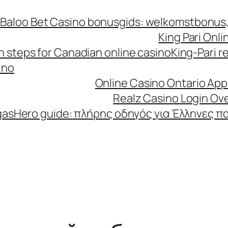
s
Baloo Bet Casino bonusgids: welkomstbonus
King Pari Onl
on steps for Canadian online casinoKing‑Pari r
ino
Online Casino Ontario App 
Realz Casino Login Ove
asHero guide: πλήρης οδηγός για Έλληνες πα