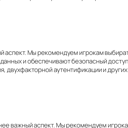
й аспект. Мы рекомендуем игрокам выбират
данных и обеспечивают безопасный доступ
я, двухфакторной аутентификации и других
енее важный аспект. Мы рекомендуем игрока