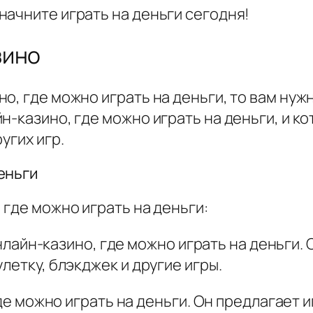
начните играть на деньги сегодня!
зино
о, где можно играть на деньги, то вам нужн
н-казино, где можно играть на деньги, и 
угих игр.
еньги
 где можно играть на деньги:
 онлайн-казино, где можно играть на деньги.
летку, блэкджек и другие игры.
 где можно играть на деньги. Он предлагает