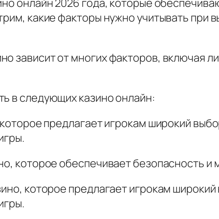
зино онлайн 2026 года, которые обеспечив
трим, какие факторы нужно учитывать при 
но зависит от многих факторов, включая л
ть в следующих казино онлайн:
, которое предлагает игрокам широкий выбор
игры.
но, которое обеспечивает безопасность и 
зино, которое предлагает игрокам широкий 
игры.