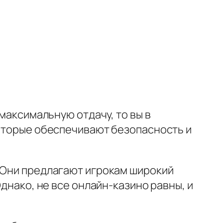
 максимальную отдачу, то вы в
которые обеспечивают безопасность и
. Они предлагают игрокам широкий
Однако, не все онлайн-казино равны, и