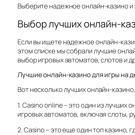
Выберите надежное онлайн-казино и 
Выбор лучших онлайн-ка
Если вы ищете надежное онлайн-казин
этом списке мы собрали лучшие онлай
выбор игровых автоматов, слотов и др
Лучшие онлайн-казино для игры на д
Вот несколько лучших онлайн-казино,
1. Casino online – это один из лучших
игровых автоматов, включая слоты, ру
2. Casino – это еще один топ казино,