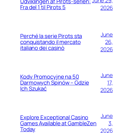
June 29,
Udviklingen af Pirots-serien:
Fra del 1 til Pirots 5
2026
June
Perché la serie Pirots sta
26,
conquistando il mercato
italiano dei casinò
2026
June
Kody Promocyjne na 50
17,
Darmowych Spinów – Gdzie
Ich Szukać
2026
June
Explore Exceptional Casino
3,
Games Available at GambleZen
Today
2026