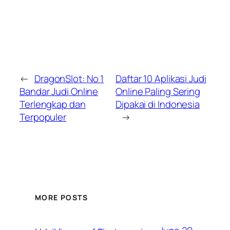
←
DragonSlot: No 1
Daftar 10 Aplikasi Judi
Bandar Judi Online
Online Paling Sering
Terlengkap dan
Dipakai di Indonesia
Terpopuler
→
MORE POSTS