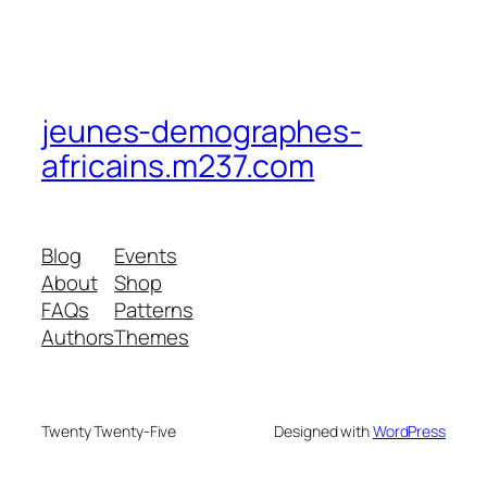
jeunes-demographes-
africains.m237.com
Blog
Events
About
Shop
FAQs
Patterns
Authors
Themes
Twenty Twenty-Five
Designed with
WordPress