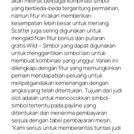
akan melihat berbagai kombinasi simbol
yang berbeda-beda tergantung permainan,
namun fitur ini akan memberikan
kesempatan lebih besar untuk menang.
Scatter juga sering digunakan untuk
mengaktifkan fitur bonus dan putaran
gratis.Wild – Simbol yang dapat digunakan
untuk menggantikan simbol lain untuk
membuat kombinasi yang unggul. Varian ini
dilengkapi dengan fitur yang memungkinkan
pemain mendapatkan peluang untuk
melipatgandakan kemenangan dengan
angka yang telah ditentukan. Tujuan dari judi
slot adalah untuk mencocokkan simbol-
simbol tertentu pada payline yang
ditentukan dan menerima pembayaran
sesuai dengan tabel pembayaran mesin.
“Kami serius untuk memberantas tuntas judi