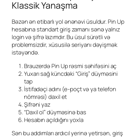
Klassik Yanaşma
Bəzən ən etibarlı yol ənənəvi üsuldur. Pin Up
hesabına standart giriş zamanı sənə yalnız
login və şifrə lazımdır. Bu üsul sürətli və
problemsizdir, xüsusilə seriyanı dəyişmək
istəyəndə.
Brauzerdə Pin Up rəsmi səhifəsini aç
Yuxarı sağ küncdəki “Giriş” düyməsini
tap
İstifadəçi adını (e-poçt və ya telefon
nömrəsi) daxil et
Şifrəni yaz
“Daxil ol” düyməsinə bas
Hesabın açıldığını yoxla
Sən bu addımları ardıcıl yerinə yetirsən, giriş