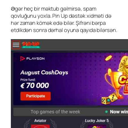
Əgər heç bir məktub gəlmirsə, spam
qovluğunu yoxla. Pin Up dəstək xidməti də
hər zaman kömək edə bilər. Şifrəni bərpa
etdikdən sonra dərhal oyuna qayıda bilərsən.