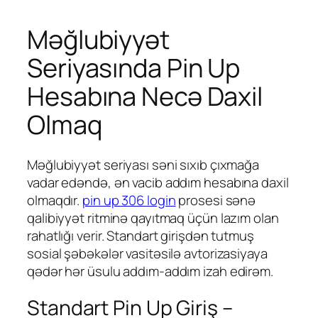
Məğlubiyyət
Seriyasında Pin Up
Hesabına Necə Daxil
Olmaq
Məğlubiyyət seriyası səni sıxıb çıxmağa
vadar edəndə, ən vacib addım hesabına daxil
olmaqdır.
pin up 306 login
prosesi sənə
qalibiyyət ritminə qayıtmaq üçün lazım olan
rahatlığı verir. Standart girişdən tutmuş
sosial şəbəkələr vasitəsilə avtorizasiyaya
qədər hər üsulu addım-addım izah edirəm.
Standart Pin Up Giriş –