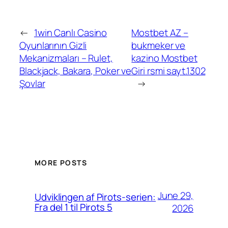
←
1win Canlı Casino
Mostbet AZ –
Oyunlarının Gizli
bukmeker ve
Mekanizmaları – Rulet,
kazino Mostbet
Blackjack, Bakara, Poker ve
Giri rsmi sayt.1302
Şovlar
→
MORE POSTS
June 29,
Udviklingen af Pirots-serien:
Fra del 1 til Pirots 5
2026