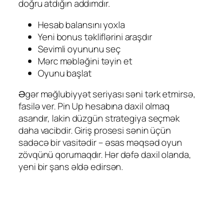
doğru atdığın addımdır.
Hesab balansını yoxla
Yeni bonus təkliflərini araşdır
Sevimli oyununu seç
Mərc məbləğini təyin et
Oyunu başlat
Əgər məğlubiyyət seriyası səni tərk etmirsə,
fasilə ver. Pin Up hesabına daxil olmaq
asandır, lakin düzgün strategiya seçmək
daha vacibdir. Giriş prosesi sənin üçün
sadəcə bir vasitədir – əsas məqsəd oyun
zövqünü qorumaqdır. Hər dəfə daxil olanda,
yeni bir şans əldə edirsən.