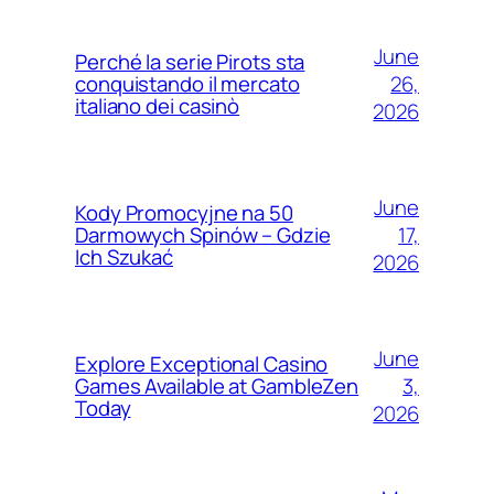
June
Perché la serie Pirots sta
26,
conquistando il mercato
italiano dei casinò
2026
June
Kody Promocyjne na 50
17,
Darmowych Spinów – Gdzie
Ich Szukać
2026
June
Explore Exceptional Casino
3,
Games Available at GambleZen
Today
2026