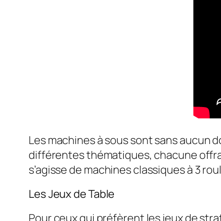
Les machines à sous sont sans aucun do
différentes thématiques, chacune offra
s’agisse de machines classiques à 3 roul
Les Jeux de Table
Pour ceux qui préfèrent les jeux de stra