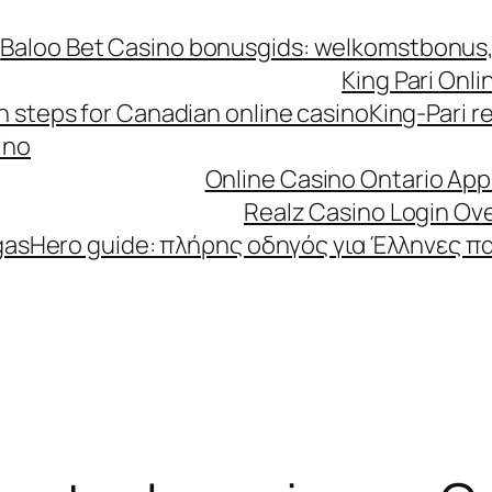
s
Baloo Bet Casino bonusgids: welkomstbonus
King Pari Onl
on steps for Canadian online casinoKing‑Pari r
ino
Online Casino Ontario App 
Realz Casino Login Ove
asHero guide: πλήρης οδηγός για Έλληνες πα