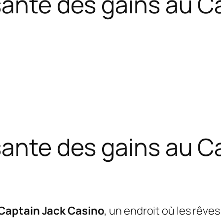
sante des gains au C
sante des gains au C
Captain Jack Casino
, un endroit où les rêves