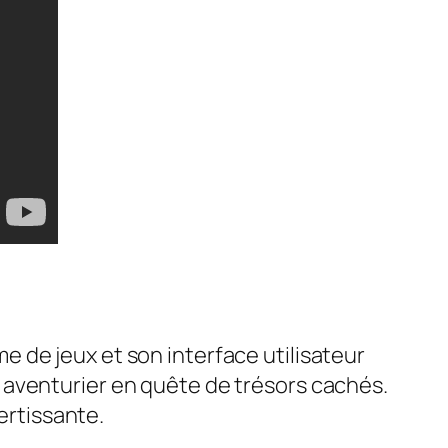
 de jeux et son interface utilisateur
 aventurier en quête de trésors cachés.
ertissante.