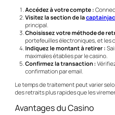
Accédez à votre compte :
Connect
Visitez la section de la
captainja
principal.
Choisissez votre méthode de retr
portefeuilles électroniques, et les 
Indiquez le montant à retirer :
Sai
maximales établies par le casino.
Confirmez la transaction :
Vérifie
confirmation par email.
Le temps de traitement peut varier selon
des retraits plus rapides que les vireme
Avantages du Casino