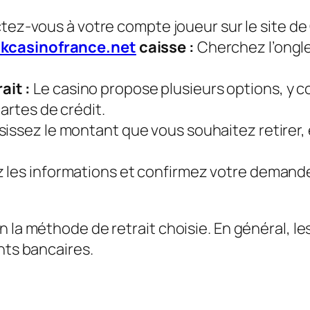
ez-vous à votre compte joueur sur le site de
ckcasinofrance.net
caisse :
Cherchez l’onglet
ait :
Le casino propose plusieurs options, y c
cartes de crédit.
sissez le montant que vous souhaitez retirer, 
z les informations et confirmez votre demande
 la méthode de retrait choisie. En général, le
nts bancaires.