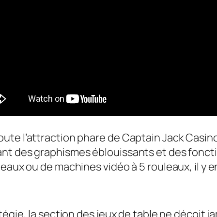
ute l’attraction phare de Captain Jack Casino
nt des graphismes éblouissants et des fonctio
eaux ou de machines vidéo à 5 rouleaux, il y e
tégie, la section des jeux de table ne déçoit j