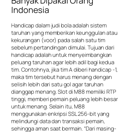
Banyak Dipakai Orang
Indonesia
Handicap dalam judi bola adalah sistem
taruhan yang memberikan keunggulan atau
kekurangan (voor) pada salah satu tim
sebelum pertandingan dimulai. Tujuan dari
handicap adalah untuk menyeimbangkan
peluang taruhan agar lebih adil bagi kedua
tim. Contohnya, jika tim A diberi handicap -1,
maka tim tersebut harus menang dengan
selisih lebih dari satu gol agar taruhan
dianggap menang. Slot di M88 memiliki RTP
tinggi, memberi pemain peluang lebih besar
untuk menang. Selain itu, M88
menggunakan enkripsi SSL 256-bit yang
melindungi data dan transaksi pemain,
sehingga aman saat bermain. “Dari masing-