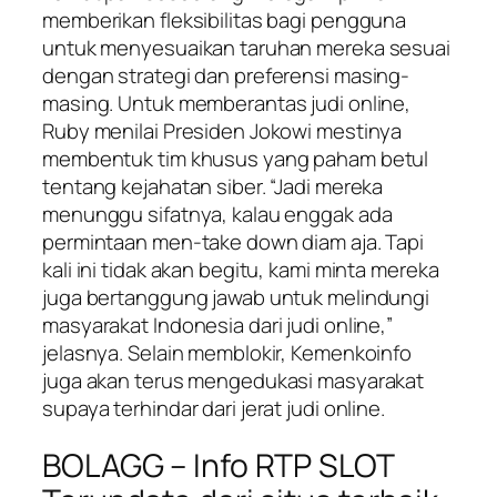
memberikan fleksibilitas bagi pengguna
untuk menyesuaikan taruhan mereka sesuai
dengan strategi dan preferensi masing-
masing. Untuk memberantas judi online,
Ruby menilai Presiden Jokowi mestinya
membentuk tim khusus yang paham betul
tentang kejahatan siber. “Jadi mereka
menunggu sifatnya, kalau enggak ada
permintaan men-take down diam aja. Tapi
kali ini tidak akan begitu, kami minta mereka
juga bertanggung jawab untuk melindungi
masyarakat Indonesia dari judi online,”
jelasnya. Selain memblokir, Kemenkoinfo
juga akan terus mengedukasi masyarakat
supaya terhindar dari jerat judi online.
BOLAGG – Info RTP SLOT