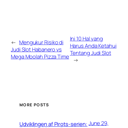
Ini 10 Hal yang
←
Mengukur Risiko di
Harus Anda Ketahui
Judi Slot Habanero vs
Tentang Judi Slot
Mega Moolah Pizza Time
→
MORE POSTS
June 29,
Udviklingen af Pirots-serien: