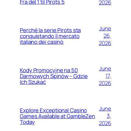
Fra del 1 til Pirots 5
2026
June
Perché la serie Pirots sta
26,
conquistando il mercato
italiano dei casinò
2026
June
Kody Promocyjne na 50
17,
Darmowych Spinów – Gdzie
Ich Szukać
2026
June
Explore Exceptional Casino
3,
Games Available at GambleZen
Today
2026