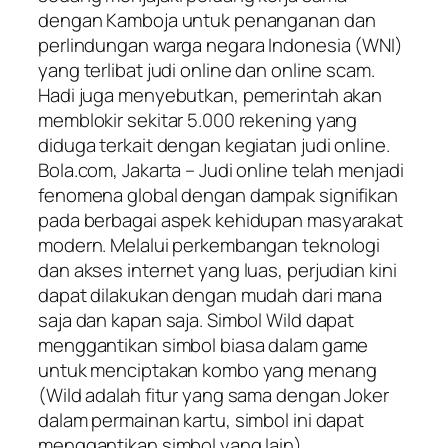
dengan Kamboja untuk penanganan dan
perlindungan warga negara Indonesia (WNI)
yang terlibat judi online dan online scam.
Hadi juga menyebutkan, pemerintah akan
memblokir sekitar 5.000 rekening yang
diduga terkait dengan kegiatan judi online.
Bola.com, Jakarta – Judi online telah menjadi
fenomena global dengan dampak signifikan
pada berbagai aspek kehidupan masyarakat
modern. Melalui perkembangan teknologi
dan akses internet yang luas, perjudian kini
dapat dilakukan dengan mudah dari mana
saja dan kapan saja. Simbol Wild dapat
menggantikan simbol biasa dalam game
untuk menciptakan kombo yang menang
(Wild adalah fitur yang sama dengan Joker
dalam permainan kartu, simbol ini dapat
menggantikan simbol yang lain).