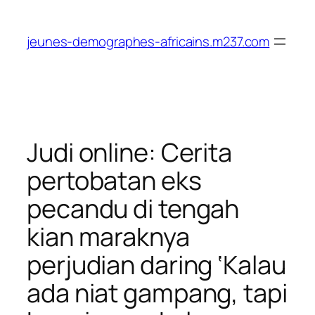
Skip
to
jeunes-demographes-africains.m237.com
content
Judi online: Cerita
pertobatan eks
pecandu di tengah
kian maraknya
perjudian daring ‘Kalau
ada niat gampang, tapi