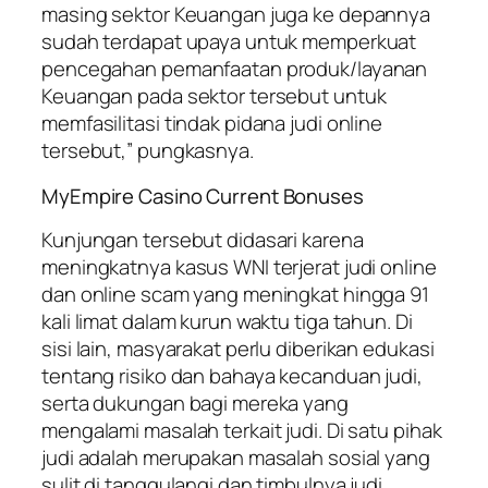
masing sektor Keuangan juga ke depannya
sudah terdapat upaya untuk memperkuat
pencegahan pemanfaatan produk/layanan
Keuangan pada sektor tersebut untuk
memfasilitasi tindak pidana judi online
tersebut,” pungkasnya.
MyEmpire Casino Current Bonuses
Kunjungan tersebut didasari karena
meningkatnya kasus WNI terjerat judi online
dan online scam yang meningkat hingga 91
kali limat dalam kurun waktu tiga tahun. Di
sisi lain, masyarakat perlu diberikan edukasi
tentang risiko dan bahaya kecanduan judi,
serta dukungan bagi mereka yang
mengalami masalah terkait judi. Di satu pihak
judi adalah merupakan masalah sosial yang
sulit di tanggulangi dan timbulnya judi