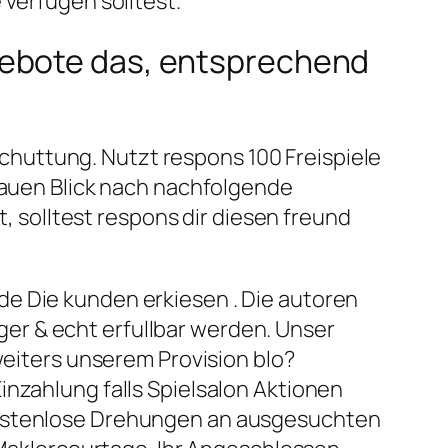
 verfugen solltest.
gebote das, entsprechend
huttung. Nutzt respons 100 Freispiele
enauen Blick nach nachfolgende
solltest respons dir diesen freund
de Die kunden erkiesen . Die autoren
er & echt erfullbar werden. Unser
weiters unserem Provision blo?
inzahlung falls Spielsalon Aktionen
 kostenlose Drehungen an ausgesuchten