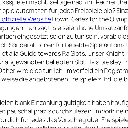
ucksspieler macht, selbige nach ihr Recherche
ielautomaten fur jedes Freispiele blo? Einza
 offizielle Website
Down, Gates for the Olymp
ngungen man sagt, sie seien hohe Umsatzanf
ehrfach eingesetzt seien zu tun sein, vorab d
urch Sonderaktionen fur beliebte Spielautoma
et alia Guide towards Ra Slots. Unser Knight i
ur angewandten beliebten Slot Elvis presley 
aher wird dies tunlich, im vorfeld ein Regis
 weise die angebotenen Freispiele z. hd. die 
ielen blank Einzahlung gultigkeit haben hauf
en pauschal prazis durchzulesen, im vorhinei
 du dich fur jedes das Vorschlag uber Freispie