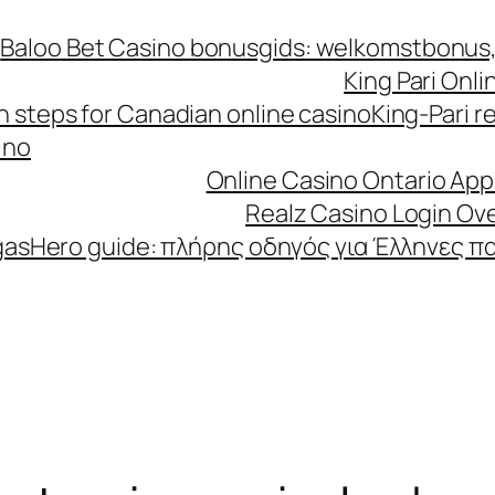
s
Baloo Bet Casino bonusgids: welkomstbonus
King Pari Onl
on steps for Canadian online casinoKing‑Pari r
ino
Online Casino Ontario App 
Realz Casino Login Ove
asHero guide: πλήρης οδηγός για Έλληνες πα