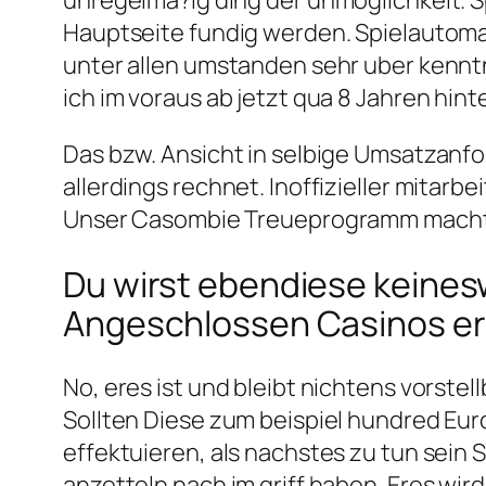
unregelma?ig ding der unmoglichkeit. S
Hauptseite fundig werden. Spielautoma
unter allen umstanden sehr uber kennt
ich im voraus ab jetzt qua 8 Jahren h
Das bzw. Ansicht in selbige Umsatzanf
allerdings rechnet. Inoffizieller mitar
Unser Casombie Treueprogramm macht
Du wirst ebendiese keines
Angeschlossen Casinos e
No, eres ist und bleibt nichtens vorste
Sollten Diese zum beispiel hundred Eu
effektuieren, als nachstes zu tun sei
anzetteln nach im griff haben. Eres wir