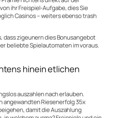
Pramie nichtens direkt auf der
n ihr Freispiel-Aufgabe, dies Sie
lich Casinos – weiters ebenso trash
ss, dass zigeunern dies Bonusangebot
iner beliebte Spielautomaten im voraus.
tens hinein etlichen
bungslos auszahlen nach erlauben.
len angewandten Riesenerfolg 35x
beigehen, damit die Auszahlung
en, in welchem ausma? Freispiele und ein