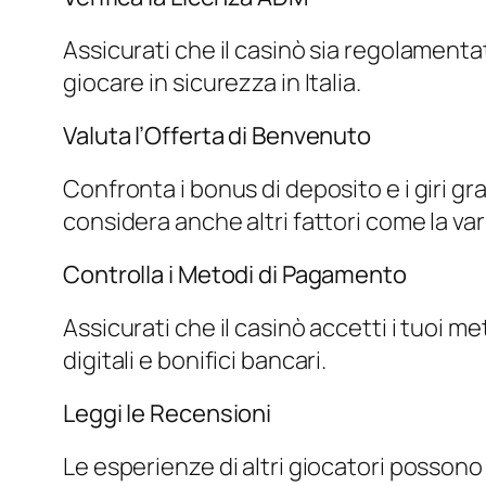
Assicurati che il casinò sia regolament
giocare in sicurezza in Italia.
Valuta l’Offerta di Benvenuto
Confronta i bonus di deposito e i giri gr
considera anche altri fattori come la var
Controlla i Metodi di Pagamento
Assicurati che il casinò accetti i tuoi m
digitali e bonifici bancari.
Leggi le Recensioni
Le esperienze di altri giocatori possono f