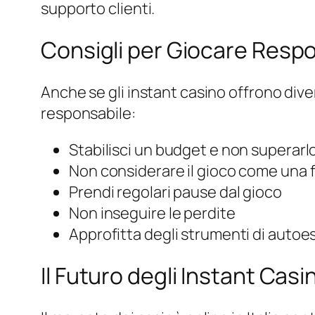
supporto clienti.
Consigli per Giocare Resp
Anche se gli instant casino offrono dive
responsabile:
Stabilisci un budget e non superarl
Non considerare il gioco come una f
Prendi regolari pause dal gioco
Non inseguire le perdite
Approfitta degli strumenti di autoe
Il Futuro degli Instant Casino