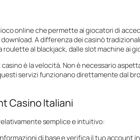
gioco online che permette ai giocatori di acce
 download. A differenza dei casinò tradizional
 roulette al blackjack, dalle slot machine ai gio
t casino è la velocità. Non è necessario aspetta
questi servizi funzionano direttamente dal bro
t Casino Italiani
relativamente semplice e intuitivo:
 informazioni di base e verifica il tuo account i