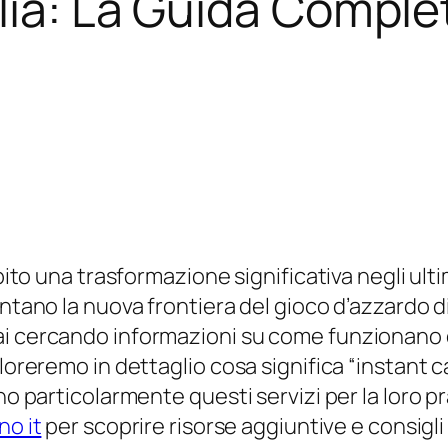
alia: La Guida Comple
ubito una trasformazione significativa negli ult
entano la nuova frontiera del gioco d’azzardo 
i cercando informazioni su come funzionano que
loreremo in dettaglio cosa significa “instant c
no particolarmente questi servizi per la loro p
no it
per scoprire risorse aggiuntive e consigli u