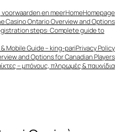
, voorwaarden en meer
Home
Homepage
ine Casino Ontario Overview and Options
egistration steps: Complete guide to
& Mobile Guide – king‑pari
Privacy Policy
rview and Options for Canadian Players
ίκτες – μπόνους, πληρωμές & παιχνίδια