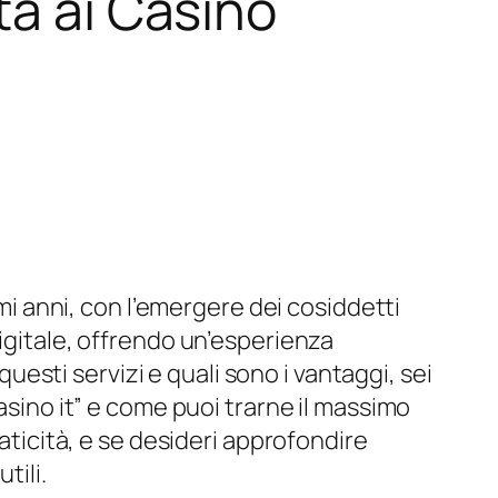
ta ai Casinò
imi anni, con l’emergere dei cosiddetti
digitale, offrendo un’esperienza
sti servizi e quali sono i vantaggi, sei
asino it” e come puoi trarne il massimo
raticità, e se desideri approfondire
tili.