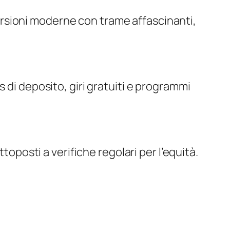
 versioni moderne con trame affascinanti,
 di deposito, giri gratuiti e programmi
toposti a verifiche regolari per l’equità.