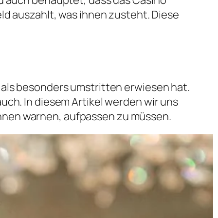
rd auch behauptet, dass das Casino
ld auszahlt, was ihnen zusteht. Diese
 als besonders umstritten erwiesen hat.
uch. In diesem Artikel werden wir uns
Ihnen warnen, aufpassen zu müssen.