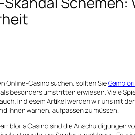
o-Skandal Schemen: 
rheit
n Online-Casino suchen, sollten Sie
Gamblori
als besonders umstritten erwiesen. Viele Spie
uch. In diesem Artikel werden wir uns mit d
nd Ihnen warnen, aufpassen zu müssen.
mbloria Casino sind die Anschuldigungen von