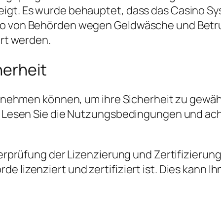
igt. Es wurde behauptet, dass das Casino Sy
ino von Behörden wegen Geldwäsche und Betr
ert werden.
herheit
ternehmen können, um ihre Sicherheit zu gewäh
st. Lesen Sie die Nutzungsbedingungen und ac
berprüfung der Lizenzierung und Zertifizierung
 lizenziert und zertifiziert ist. Dies kann Ih