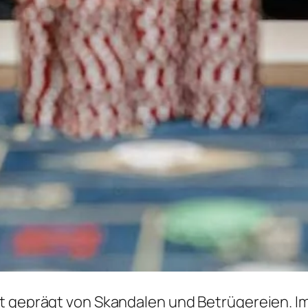
st geprägt von Skandalen und Betrügereien. I