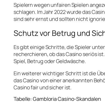
Spielern wegen unfairen Spielen angeze
schlagen. Im Jahr 2022 wurde das Cas
sind sehr ernst und sollten nicht ignori
Schutz vor Betrug und Sic
Es gibt einige Schritte, die Spieler un
recherchieren, ob das Casino seriös i
Spiel, Betrug oder Geldwäsche.
Ein weiterer wichtiger Schritt ist die Ü
das Casino von einer anerkannten Behörde
Casino fair und sicher ist.
Tabelle: Gambloria Casino-Skandalen