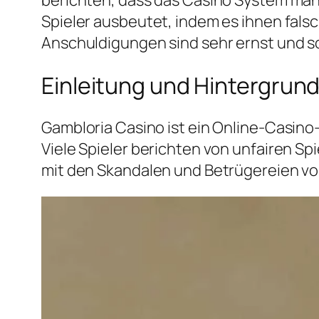
berichten, dass das Casino System mani
Spieler ausbeutet, indem es ihnen falsc
Anschuldigungen sind sehr ernst und so
Einleitung und Hintergrun
Gambloria Casino ist ein Online-Casino
Viele Spieler berichten von unfairen S
mit den Skandalen und Betrügereien v