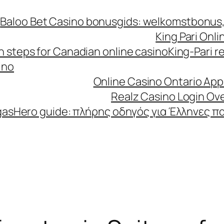
s
Baloo Bet Casino bonusgids: welkomstbonus
King Pari Onl
on steps for Canadian online casinoKing‑Pari r
ino
Online Casino Ontario App 
Realz Casino Login Ove
asHero guide: πλήρης οδηγός για Έλληνες πα