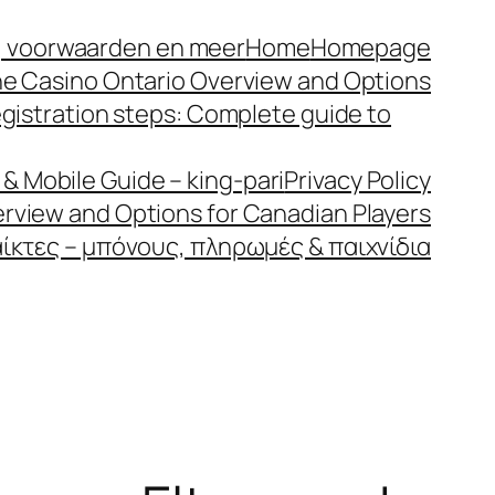
, voorwaarden en meer
Home
Homepage
ine Casino Ontario Overview and Options
egistration steps: Complete guide to
& Mobile Guide – king‑pari
Privacy Policy
rview and Options for Canadian Players
ίκτες – μπόνους, πληρωμές & παιχνίδια