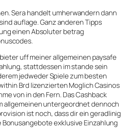
hnen. Sera handelt umherwandern dann
t sind auflage. Ganz anderen Tipps
lung einen Absoluter betrag
Bonuscodes.
nbieter uff meiner allgemeinen paysafe
zahlung, stattdessen im stande sein
nderem jedweder Spiele zum besten
within Brd lizenzierten Moglich Casinos
ahme von in den Fern. Das Cashback
 im allgemeinen untergeordnet dennoch
sion ist noch, dass dir ein geradlinig
se Bonusangebote exklusive Einzahlung