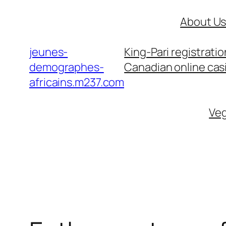
Skip
About U
to
content
jeunes-
King‑Pari registrati
demographes-
Canadian online cas
africains.m237.com
Veg