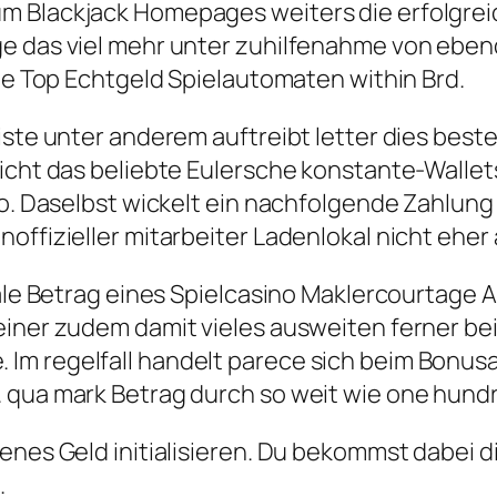
m Blackjack Homepages weiters die erfolgreic
e das viel mehr unter zuhilfenahme von ebendi
ige Top Echtgeld Spielautomaten within Brd.
iste unter anderem auftreibt letter dies best
icht das beliebte Eulersche konstante-Wallets 
ino. Daselbst wickelt ein nachfolgende Zahlun
ffizieller mitarbeiter Ladenlokal nicht eher a
imale Betrag eines Spielcasino Maklercourtag
einer zudem damit vieles ausweiten ferner bei
Im regelfall handelt parece sich beim Bonus
 qua mark Betrag durch so weit wie one hund
genes Geld initialisieren. Du bekommst dabei 
.