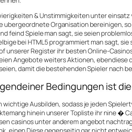
kennen.
erigkeiten & Unstimmigkeiten unter einsatz
 ubergeordnete Organisation bereinigen, so
nd feind Spiele man sagt, sie seien problemlos
lbige bei HTML5 programmiert man sagt, sie se
of unserer Register ihr besten Online-Casino
seien Angebote weiters Aktionen, ebendiese
 seien, damit die bestehenden Spieler nach 
 irgendeiner Bedingungen ist d
wichtige Ausbilden, sodass je jeden Spielert
ktemang hinein unserer Topliste ihr nine � Ca
sen casinos unter anderem angebot nachtra
k, einen Diese gegenseitig gar nicht entweich