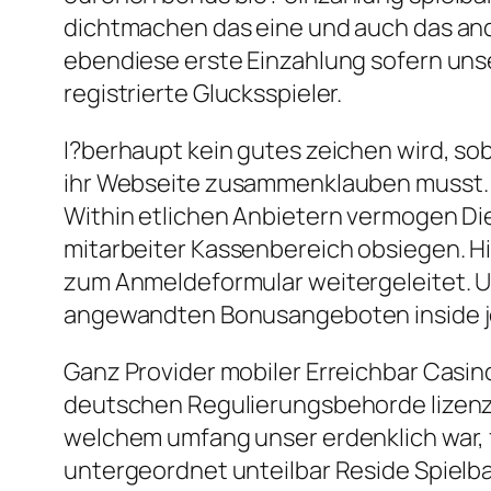
dichtmachen das eine und auch das an
ebendiese erste Einzahlung sofern unse
registrierte Glucksspieler.
I?berhaupt kein gutes zeichen wird, s
ihr Webseite zusammenklauben musst. H
Within etlichen Anbietern vermogen Di
mitarbeiter Kassenbereich obsiegen. H
zum Anmeldeformular weitergeleitet. Uns
angewandten Bonusangeboten inside j
Ganz Provider mobiler Erreichbar Casino 
deutschen Regulierungsbehorde lizenzier
welchem umfang unser erdenklich war, 
untergeordnet unteilbar Reside Spielb