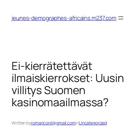
Skip
to
jeunes-demographes-africains.m237.com
content
Ei-kierrätettävät
ilmaiskierrokset: Uusin
villitys Suomen
kasinomaailmassa?
Written by
romariconil@gmail.com
in
Uncategorized