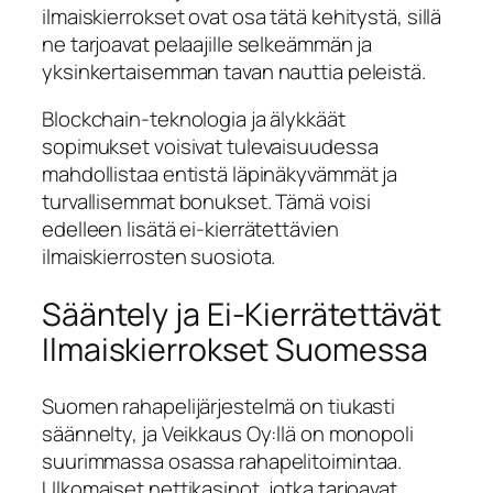
ilmaiskierrokset ovat osa tätä kehitystä, sillä
ne tarjoavat pelaajille selkeämmän ja
yksinkertaisemman tavan nauttia peleistä.
Blockchain-teknologia ja älykkäät
sopimukset voisivat tulevaisuudessa
mahdollistaa entistä läpinäkyvämmät ja
turvallisemmat bonukset. Tämä voisi
edelleen lisätä ei-kierrätettävien
ilmaiskierrosten suosiota.
Sääntely ja Ei-Kierrätettävät
Ilmaiskierrokset Suomessa
Suomen rahapelijärjestelmä on tiukasti
säännelty, ja Veikkaus Oy:llä on monopoli
suurimmassa osassa rahapelitoimintaa.
Ulkomaiset nettikasinot, jotka tarjoavat