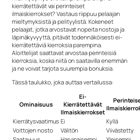
kierrätettävät vai perinteiset
ilmaiskierrokset? Vastaus riippuu pelaajan
mieltymyksistä ja pelityylistä. Kokeneet
pelaajat, jotka arvostavat nopeita nostoja ja
läpinäkyvyyttä, pitävät todennäköisesti ei-
kierrätettäviä kierroksia parempina.
Aloittelijat saattavat arvostaa perinteisiä
kierroksia, koska niitä on saatavilla enemmän
ja ne voivat tarjota suurempia bonuksia.
Tässä taulukko, joka auttaa vertailussa:
Ei-
Perinteis
Ominaisuus
Kierrätettävät
Ilmaiskierro
Ilmaiskierrokset
Kierrätysvaatimus
Ei
Kyllä
Voittojen nosto
Välitön
Viivästetty
Saatavuus
Harvinaisempi
Yleisempi