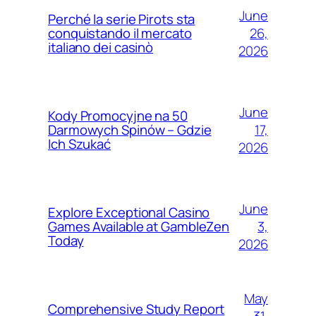
June
Perché la serie Pirots sta
26,
conquistando il mercato
italiano dei casinò
2026
June
Kody Promocyjne na 50
17,
Darmowych Spinów – Gdzie
Ich Szukać
2026
June
Explore Exceptional Casino
3,
Games Available at GambleZen
Today
2026
May
Comprehensive Study Report
31,