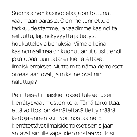
Suomalainen kasinopelaaja on tottunut
vaatimaan parasta. Olemme tunnettuja
tarkkuudestamme, ja vaadimme kasinoilta
reiluutta, läpinäkyvyyttä ja tietysti
houkuttelevia bonuksia. Viime aikoina
kasinomaailmaa on kuohuttanut uusi trendi,
joka lupaa juuri tätä: ei-kierrätettävät
ilmaiskierrokset. Mutta mitä nämä kierrokset
oikeastaan ovat, ja miksi ne ovat niin
haluttuja?
Perinteiset ilmaiskierrokset tulevat usein
kierrätysvaatimusten kera. Tämä tarkoittaa,
että voittosi on kierrätettävä tietty määrä
kertoja ennen kuin voit nostaa ne. Ei-
kierrätettävät ilmaiskierrokset sen sijaan
antavat sinulle vapauden nostaa voittosi