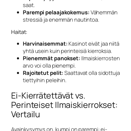
saat.
Parempi pelaajakokemus:
Vähemmän
stressiä ja enemmän nautintoa.
Haitat:
Harvinaisemmat:
Kasinot eivät jaa niitä
yhtä usein kuin perinteisiä kierroksia.
Pienemmät panokset:
Ilmaiskierrosten
arvo voi olla pienempi.
Rajoitetut pelit:
Saattavat olla sidottuja
tiettyihin peleihin.
Ei-Kierrätettävät vs.
Perinteiset Ilmaiskierrokset:
Vertailu
Avainkysymys on, kumpi on parempi: ei-