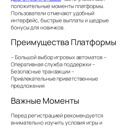
положительные моменты платформы.
Пользователи отмечают удобный
интерфейс, быстрые выплаты и щедрые
бонусы для новичков.
Преимущества Платформы
– Большой выбор игровых автоматов –
Оперативная служба поддержки –
Безопасные транзакции –
Привлекательные приветственные
предложения
Важные Моменты
Перед регистрацией рекомендуется
внимательно изучить условия игры и