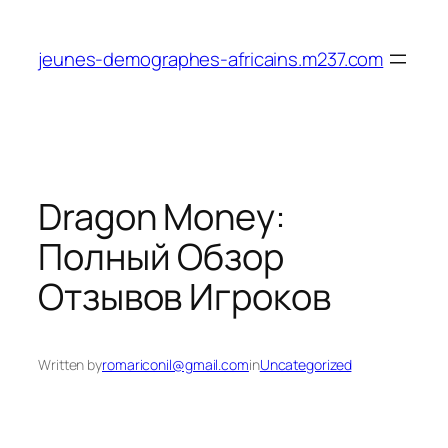
Skip
to
jeunes-demographes-africains.m237.com
content
Dragon Money:
Полный Обзор
Отзывов Игроков
Written by
romariconil@gmail.com
in
Uncategorized