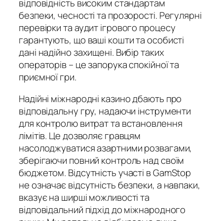
відповідність високим стандартам
безпеки, чесності та прозорості. Регулярні
перевірки та аудит ігрового процесу
гарантують, що ваші кошти та особисті
дані надійно захищені. Вибір таких
операторів – це запорука спокійної та
приємної гри.
Надійні міжнародні казино дбають про
відповідальну гру, надаючи інструменти
для контролю витрат та встановлення
лімітів. Це дозволяє гравцям
насолоджуватися азартними розвагами,
зберігаючи повний контроль над своїм
бюджетом. Відсутність участі в GamStop
не означає відсутність безпеки, а навпаки,
вказує на ширші можливості та
відповідальний підхід до міжнародного