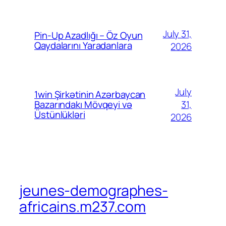
July 31,
Pin-Up Azadlığı – Öz Oyun
Qaydalarını Yaradanlara
2026
July
1win Şirkətinin Azərbaycan
31,
Bazarındakı Mövqeyi və
Üstünlükləri
2026
jeunes-demographes-
africains.m237.com