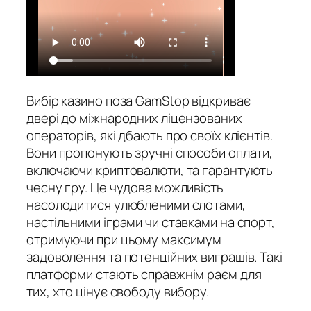
Вибір казино поза GamStop відкриває
двері до міжнародних ліцензованих
операторів, які дбають про своїх клієнтів.
Вони пропонують зручні способи оплати,
включаючи криптовалюти, та гарантують
чесну гру. Це чудова можливість
насолодитися улюбленими слотами,
настільними іграми чи ставками на спорт,
отримуючи при цьому максимум
задоволення та потенційних виграшів. Такі
платформи стають справжнім раєм для
тих, хто цінує свободу вибору.