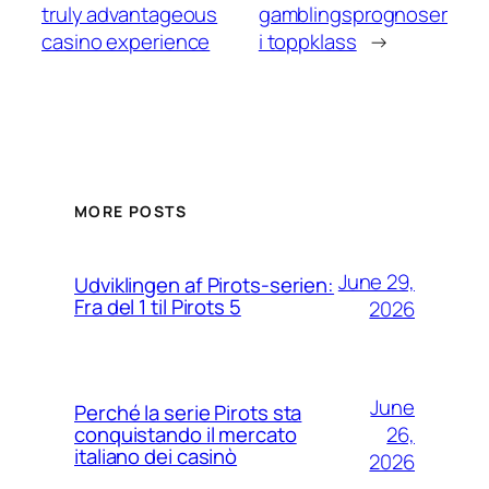
truly advantageous
gamblingsprognoser
casino experience
i toppklass
→
MORE POSTS
June 29,
Udviklingen af Pirots-serien:
Fra del 1 til Pirots 5
2026
June
Perché la serie Pirots sta
26,
conquistando il mercato
italiano dei casinò
2026