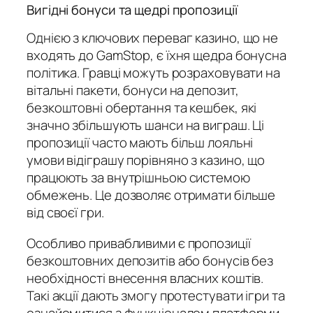
Вигідні бонуси та щедрі пропозиції
Однією з ключових переваг казино, що не
входять до GamStop, є їхня щедра бонусна
політика. Гравці можуть розраховувати на
вітальні пакети, бонуси на депозит,
безкоштовні обертання та кешбек, які
значно збільшують шанси на виграш. Ці
пропозиції часто мають більш лояльні
умови відіграшу порівняно з казино, що
працюють за внутрішньою системою
обмежень. Це дозволяє отримати більше
від своєї гри.
Особливо привабливими є пропозиції
безкоштовних депозитів або бонусів без
необхідності внесення власних коштів.
Такі акції дають змогу протестувати ігри та
ознайомитися з функціоналом платформи