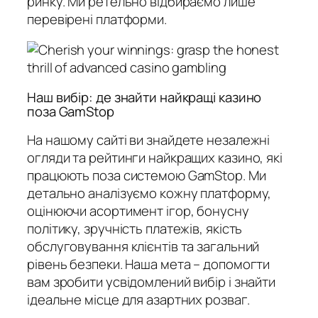
ринку. Ми ретельно відбираємо лише
перевірені платформи.
Наш вибір: де знайти найкращі казино
поза GamStop
На нашому сайті ви знайдете незалежні
огляди та рейтинги найкращих казино, які
працюють поза системою GamStop. Ми
детально аналізуємо кожну платформу,
оцінюючи асортимент ігор, бонусну
політику, зручність платежів, якість
обслуговування клієнтів та загальний
рівень безпеки. Наша мета – допомогти
вам зробити усвідомлений вибір і знайти
ідеальне місце для азартних розваг.