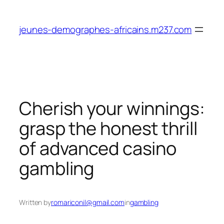
Skip
to
jeunes-demographes-africains.m237.com
content
Cherish your winnings:
grasp the honest thrill
of advanced casino
gambling
Written by
romariconil@gmail.com
in
gambling