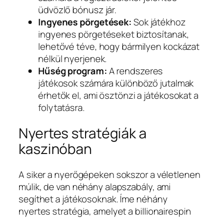
üdvözlő bónusz jár.
Ingyenes pörgetések:
Sok játékhoz
ingyenes pörgetéseket biztosítanak,
lehetővé téve, hogy bármilyen kockázat
nélkül nyerjenek.
Hűség program:
A rendszeres
játékosok számára különböző jutalmak
érhetők el, ami ösztönzi a játékosokat a
folytatásra.
Nyertes stratégiák a
kaszinóban
A siker a nyerőgépeken sokszor a véletlenen
múlik, de van néhány alapszabály, ami
segíthet a játékosoknak. Íme néhány
nyertes stratégia, amelyet a
billionairespin