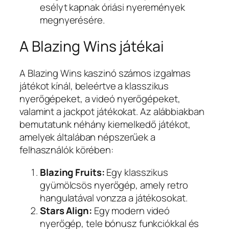
esélyt kapnak óriási nyeremények
megnyerésére.
A Blazing Wins játékai
A Blazing Wins kaszinó számos izgalmas
játékot kínál, beleértve a klasszikus
nyerőgépeket, a videó nyerőgépeket,
valamint a jackpot játékokat. Az alábbiakban
bemutatunk néhány kiemelkedő játékot,
amelyek általában népszerűek a
felhasználók körében:
Blazing Fruits:
Egy klasszikus
gyümölcsös nyerőgép, amely retro
hangulatával vonzza a játékosokat.
Stars Align:
Egy modern videó
nyerőgép, tele bónusz funkciókkal és