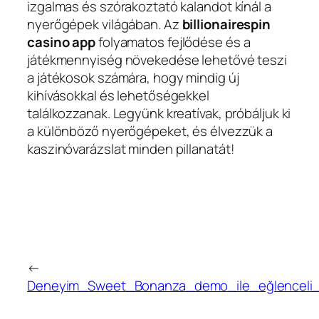
izgalmas és szórakoztató kalandot kínál a
nyerőgépek világában. Az
billionairespin
casino app
folyamatos fejlődése és a
játékmennyiség növekedése lehetővé teszi
a játékosok számára, hogy mindig új
kihívásokkal és lehetőségekkel
találkozzanak. Legyünk kreatívak, próbáljuk ki
a különböző nyerőgépeket, és élvezzük a
kaszinóvarázslat minden pillanatát!
←
Deneyim_Sweet_Bonanza_demo_ile_eğlenceli_