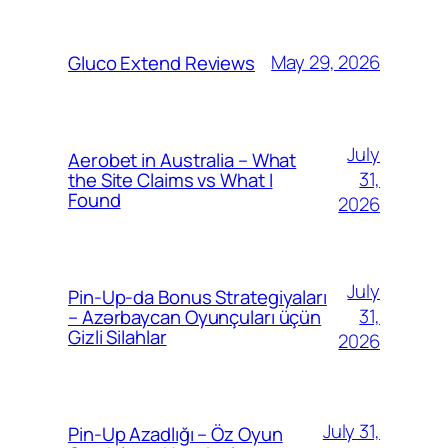
May 29, 2026
Gluco Extend Reviews
July
Aerobet in Australia – What
31,
the Site Claims vs What I
Found
2026
July
Pin-Up-da Bonus Strategiyaları
31,
– Azərbaycan Oyunçuları üçün
Gizli Silahlar
2026
July 31,
Pin-Up Azadlığı – Öz Oyun