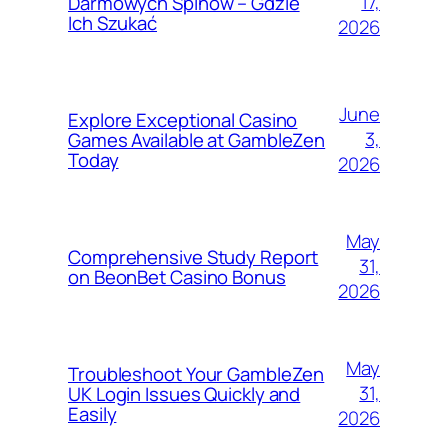
17,
Darmowych Spinów – Gdzie
Ich Szukać
2026
June
Explore Exceptional Casino
3,
Games Available at GambleZen
Today
2026
May
Comprehensive Study Report
31,
on BeonBet Casino Bonus
2026
May
Troubleshoot Your GambleZen
31,
UK Login Issues Quickly and
Easily
2026