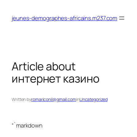
Skip
to
jeunes-demographes-africains.m237.com
content
Article about
интернет казино
Written by
romariconil@gmail.com
in
Uncategorized
“`markdown