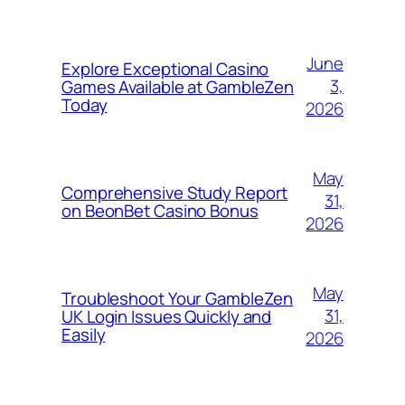
June
Explore Exceptional Casino
3,
Games Available at GambleZen
Today
2026
May
Comprehensive Study Report
31,
on BeonBet Casino Bonus
2026
May
Troubleshoot Your GambleZen
31,
UK Login Issues Quickly and
Easily
2026