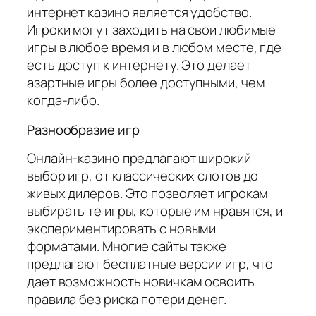
интернет казино является удобство.
Игроки могут заходить на свои любимые
игры в любое время и в любом месте, где
есть доступ к интернету. Это делает
азартные игры более доступными, чем
когда-либо.
Разнообразие игр
Онлайн-казино предлагают широкий
выбор игр, от классических слотов до
живых дилеров. Это позволяет игрокам
выбирать те игры, которые им нравятся, и
экспериментировать с новыми
форматами. Многие сайты также
предлагают бесплатные версии игр, что
дает возможность новичкам освоить
правила без риска потери денег.