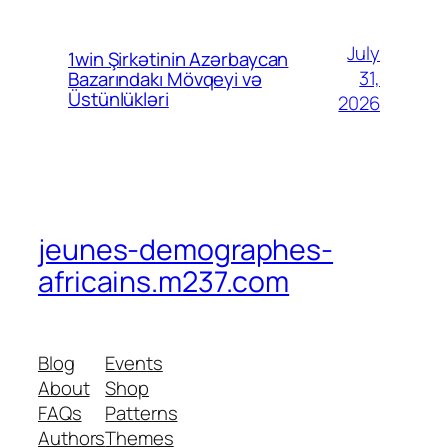
July
1win Şirkətinin Azərbaycan
31,
Bazarındakı Mövqeyi və
Üstünlükləri
2026
jeunes-demographes-
africains.m237.com
Blog
Events
About
Shop
FAQs
Patterns
Authors
Themes