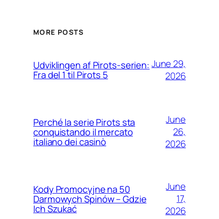
MORE POSTS
June 29,
Udviklingen af Pirots-serien:
Fra del 1 til Pirots 5
2026
June
Perché la serie Pirots sta
26,
conquistando il mercato
italiano dei casinò
2026
June
Kody Promocyjne na 50
17,
Darmowych Spinów – Gdzie
Ich Szukać
2026