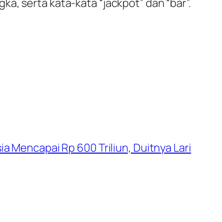
a, serta kata-kata “jackpot” dan “bar”.
ia Mencapai Rp 600 Triliun, Duitnya Lari