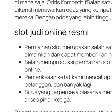
di mana saja. Odds KompetitifSalah sat
dikenal menawarkan odds yang kompeti
mereka. Dengan odds yang lebih tinggi,
slot judi online resmi
Permainan slot merupakan salah s
dimainkan dan dapat memberikan ha
Selain memproduksi permainan slot 
online.
Pemeriksaan ketat kami mencakup l
pelanggan, dan banyak lagi.
Situs yang terpercaya biasanya men
akses pihak ketiga.