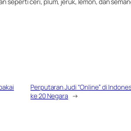
seperti ceri, plum, jeruk, lemon, dan semangk
pakai
Perputaran Judi “Online” di Indones
ke 20 Negara
→