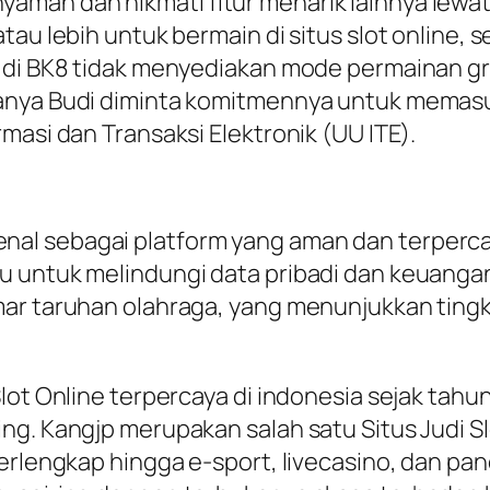
an dan nikmati fitur menarik lainnya lewat a
tau lebih untuk bermain di situs slot online
t di BK8 tidak menyediakan mode permainan gr
anya Budi diminta komitmennya untuk memasu
masi dan Transaksi Elektronik (UU ITE).
l sebagai platform yang aman dan terpercaya
 untuk melindungi data pribadi dan keuangan 
ar taruhan olahraga, yang menunjukkan tingk
lot Online terpercaya di indonesia sejak tah
ng. Kangjp merupakan salah satu Situs Judi Sl
rlengkap hingga e-sport, livecasino, dan panci