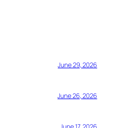
June 29, 2026
June 26, 2026
June 17, 2026