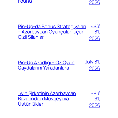
Found
2026
July
Pin-Up-da Bonus Strategiyaları
31,
– Azərbaycan Oyunçuları üçün
Gizli Silahlar
2026
July 31,
Pin-Up Azadlığı – Öz Oyun
Qaydalarını Yaradanlara
2026
July
1win Şirkətinin Azərbaycan
31,
Bazarındakı Mövqeyi və
Üstünlükləri
2026