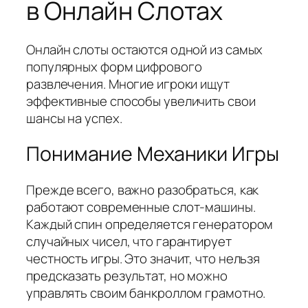
в Онлайн Слотах
Онлайн слоты остаются одной из самых
популярных форм цифрового
развлечения. Многие игроки ищут
эффективные способы увеличить свои
шансы на успех.
Понимание Механики Игры
Прежде всего, важно разобраться, как
работают современные слот-машины.
Каждый спин определяется генератором
случайных чисел, что гарантирует
честность игры. Это значит, что нельзя
предсказать результат, но можно
управлять своим банкроллом грамотно.