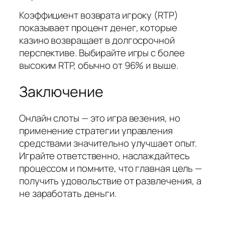
Коэффициент возврата игроку (RTP)
показывает процент денег, которые
казино возвращает в долгосрочной
перспективе. Выбирайте игры с более
высоким RTP, обычно от 96% и выше.
Заключение
Онлайн слоты — это игра везения, но
применение стратегии управления
средствами значительно улучшает опыт.
Играйте ответственно, наслаждайтесь
процессом и помните, что главная цель —
получить удовольствие от развлечения, а
не заработать деньги.