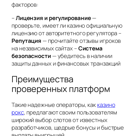
факторов:
–
Лицензия и регулирование
—
проверьте, имеет ли казино официальную
лицензию от авторитетного регулятора –
Репутация
— прочитайте отзывы игроков
на независимых сайтах –
Система
безопасности
— убедитесь в наличии
защиты данных и финансовых транзакций
Преимущества
проверенных платформ
Такие надежные операторы, как
казино
рокс
, предлагают своим пользователям
широкий выбор слотов от известных
разработчиков, щедрые бонусы и быстрые
выплаты выигрышей.