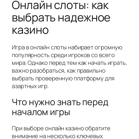
Онлайн слоты: как
выбрать надежное
казино
Игра в онлайн слоты набирает огромную
популярность среди игроков со всего
мира. Однако перед тем как начать играть,
важно разобраться, как правильно
выбрать проверенную платформу для
азартных игр.
Что нужно знать перед
началом игры
При выборе онлайн казино обратите
внимание на несколько ключевых