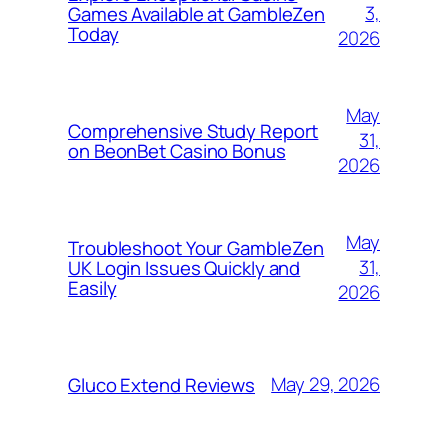
3,
Games Available at GambleZen
Today
2026
May
Comprehensive Study Report
31,
on BeonBet Casino Bonus
2026
May
Troubleshoot Your GambleZen
31,
UK Login Issues Quickly and
Easily
2026
May 29, 2026
Gluco Extend Reviews