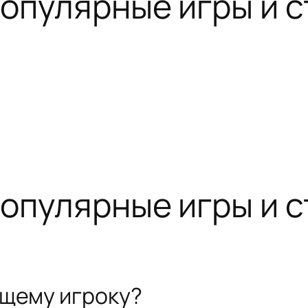
популярные игры и 
популярные игры и 
ющему игроку?