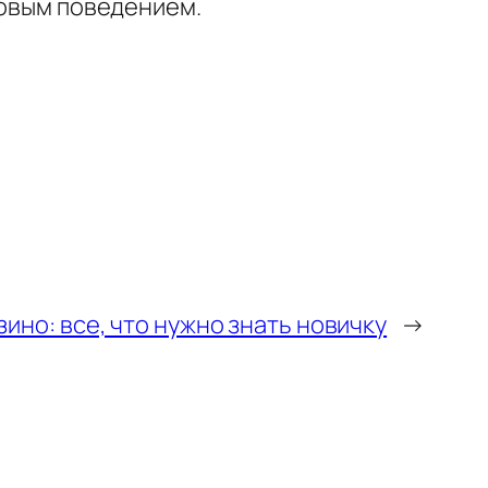
ровым поведением.
ино: все, что нужно знать новичку
→