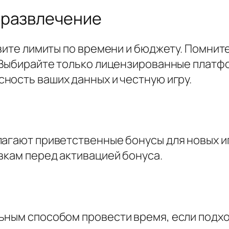
 развлечение
вите лимиты по времени и бюджету. Помните
. Выбирайте только лицензированные платфо
сность ваших данных и честную игру.
лагают приветственные бонусы для новых и
вкам перед активацией бонуса.
ьным способом провести время, если подхо