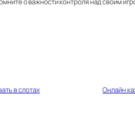
 помните о важности контроля над своим иг
вать в слотах
Онлайн каз