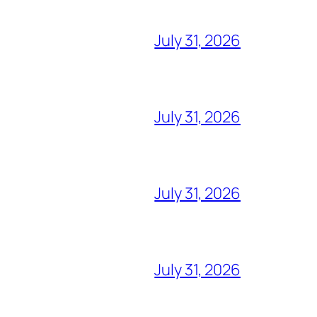
July 31, 2026
July 31, 2026
July 31, 2026
July 31, 2026