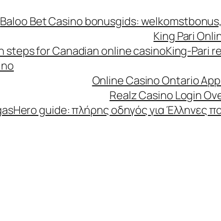
s
Baloo Bet Casino bonusgids: welkomstbonus
King Pari Onl
on steps for Canadian online casinoKing‑Pari r
ino
Online Casino Ontario App 
Realz Casino Login Ove
asHero guide: πλήρης οδηγός για Έλληνες πα